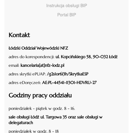
Instrukcja obsługi BIP
Portal BIP
Kontakt
Łódzki Oddział Wojewódzki NFZ
adres do korespondencji:
ul. Kopcińskiego 58, 90-032 Łódź
email:
kancelaria[at]nfz-lodz.pl
adres skrytki ePUAP:
/g2s1or6i3h/SkrytkaESP
adres eDoręczeń:
AE:PL-44541-11301-HDVRU-27
Godziny pracy oddziału
poniedziałek - piątek w godz. 8 - 16.
sale obsługi Łódź ul. Targowa 35 oraz sale obsługi w
delegaturach
poniedziałek w godz. 8 - 18