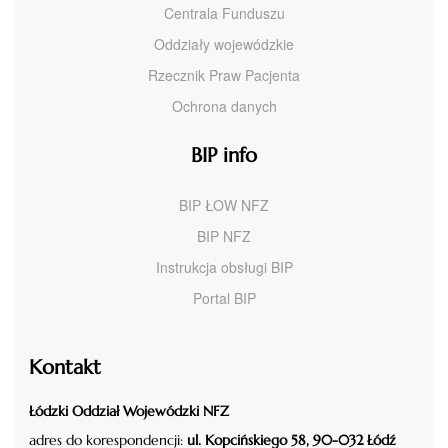
Centrala Funduszu
Oddziały wojewódzkie
Rzecznik Praw Pacjenta
Ochrona danych
BIP info
BIP ŁOW NFZ
BIP NFZ
Instrukcja obsługi BIP
Portal BIP
Kontakt
Łódzki Oddział Wojewódzki NFZ
adres do korespondencji:
ul. Kopcińskiego 58, 90-032 Łódź