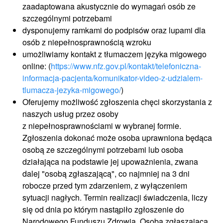
zaadaptowana akustycznie do wymagań osób ze
szczególnymi potrzebami
dysponujemy ramkami do podpisów oraz lupami dla
osób z niepełnosprawnością wzroku
umożliwiamy kontakt z tłumaczem języka migowego
online: (
https://www.nfz.gov.pl/kontakt/telefoniczna-
informacja-pacjenta/komunikator-video-z-udzialem-
tlumacza-jezyka-migowego/
)
Oferujemy możliwość zgłoszenia chęci skorzystania z
naszych usług przez osoby
z niepełnosprawnościami w wybranej formie.
Zgłoszenia dokonać może osoba uprawniona będąca
osobą ze szczególnymi potrzebami lub osoba
działająca na podstawie jej upoważnienia, zwana
dalej "osobą zgłaszającą", co najmniej na 3 dni
robocze przed tym zdarzeniem, z wyłączeniem
sytuacji nagłych. Termin realizacji świadczenia, liczy
się od dnia po którym nastąpiło zgłoszenie do
Narodowego Funduszu Zdrowia. Osoba zgłaszająca