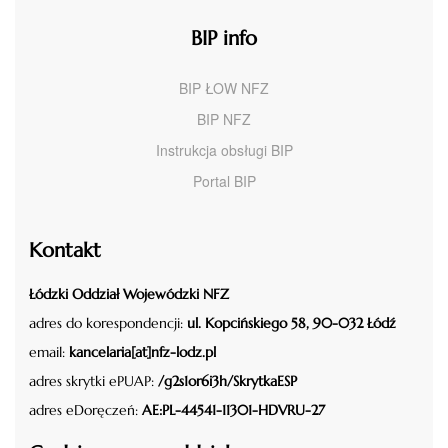
BIP info
BIP ŁOW NFZ
BIP NFZ
Instrukcja obsługi BIP
Portal BIP
Kontakt
Łódzki Oddział Wojewódzki NFZ
adres do korespondencji:
ul. Kopcińskiego 58, 90-032 Łódź
email:
kancelaria[at]nfz-lodz.pl
adres skrytki ePUAP:
/g2s1or6i3h/SkrytkaESP
adres eDoręczeń:
AE:PL-44541-11301-HDVRU-27