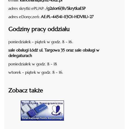
email:
kancelaria[at]nfz-lodz.pl
adres skrytki ePUAP:
/g2s1or6i3h/SkrytkaESP
adres eDoręczeń:
AE:PL-44541-11301-HDVRU-27
Godziny pracy oddziału
poniedziałek - piątek w godz. 8 - 16.
sale obsługi Łódź ul. Targowa 35 oraz sale obsługi w
delegaturach
poniedziałek w godz. 8 - 18
wtorek - piątek w godz. 8 - 16.
Zobacz także
czytaj więcej