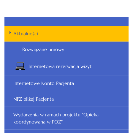
Aktualności
Rozwiązane umowy
Internetowa rezerwacja wizyt
Internetowe Konto Pacjenta
NFZ bliżej Pacjenta
Wydarzenia w ramach projektu "Opieka
koordynowana w POZ"