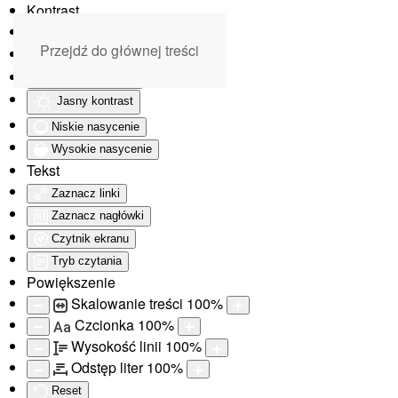
Kontrast
Odwróć kolory
Przejdź do głównej treści
Monochromatyczny
Ciemny kontrast
Jasny kontrast
Niskie nasycenie
Wysokie nasycenie
Tekst
Zaznacz linki
Zaznacz nagłówki
Czytnik ekranu
Tryb czytania
Powiększenie
Skalowanie treści
100
%
Czcionka
100
%
Aa
Wysokość linii
100
%
Odstęp liter
100
%
Reset