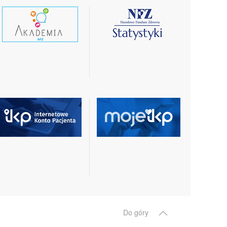
czytaj
czytaj
wiecej
więcej
czytaj
czytaj
więcej
więcej
Do góry