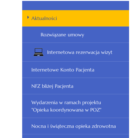
Aktualności
Rozwiązane umowy
Internetowa rezerwacja wizyt
Internetowe Konto Pacjenta
NFZ bliżej Pacjenta
Wydarzenia w ramach projektu
"Opieka koordynowana w POZ"
Nocna i świąteczna opieka zdrowotna