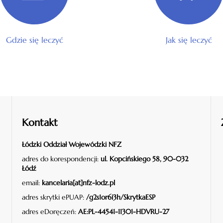
Gdzie się leczyć
Jak się leczyć
Kontakt
Łódzki Oddział Wojewódzki NFZ
adres do korespondencji:
ul. Kopcińskiego 58, 90-032
Łódź
email:
kancelaria[at]nfz-lodz.pl
adres skrytki ePUAP:
/g2s1or6i3h/SkrytkaESP
adres eDoręczeń:
AE:PL-44541-11301-HDVRU-27