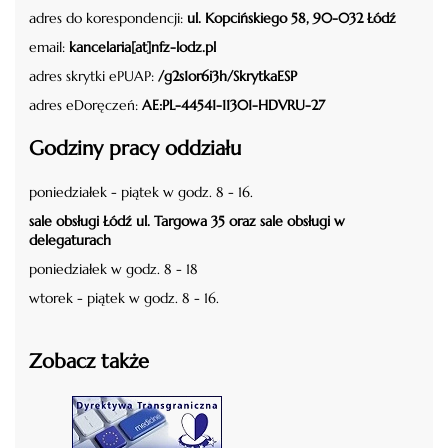
adres do korespondencji:
ul. Kopcińskiego 58, 90-032 Łódź
email:
kancelaria[at]nfz-lodz.pl
adres skrytki ePUAP:
/g2s1or6i3h/SkrytkaESP
adres eDoręczeń:
AE:PL-44541-11301-HDVRU-27
Godziny pracy oddziału
poniedziałek - piątek w godz. 8 - 16.
sale obsługi Łódź ul. Targowa 35 oraz sale obsługi w
delegaturach
poniedziałek w godz. 8 - 18
wtorek - piątek w godz. 8 - 16.
Zobacz także
czytaj więcej