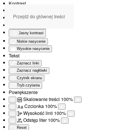
Kontrast
Odwróć kolory
Przejdź do głównej treści
Monochromatyczny
Ciemny kontrast
Jasny kontrast
Niskie nasycenie
Wysokie nasycenie
Tekst
Zaznacz linki
Zaznacz nagłówki
Czytnik ekranu
Tryb czytania
Powiększenie
Skalowanie treści
100
%
Czcionka
100
%
Aa
Wysokość linii
100
%
Odstęp liter
100
%
Reset