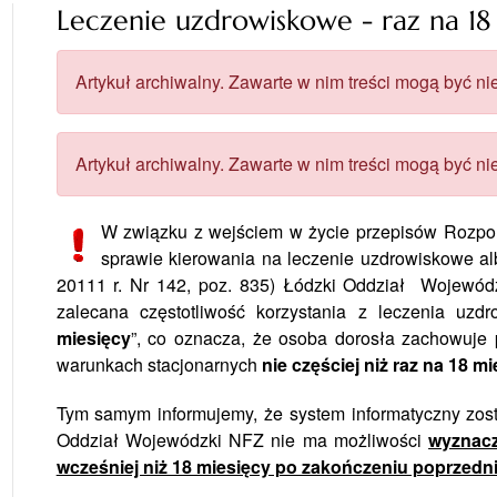
Leczenie uzdrowiskowe - raz na 18
Artykuł archiwalny. Zawarte w nim treści mogą być nie
Artykuł archiwalny. Zawarte w nim treści mogą być nie
W związku z wejściem w życie przepisów Rozporz
sprawie kierowania na leczenie uzdrowiskowe alb
20111 r. Nr 142, poz. 835) Łódzki Oddział Wojewó
zalecana częstotliwość korzystania z leczenia uzd
miesięcy
”, co oznacza, że osoba dorosła zachowuje
warunkach stacjonarnych
nie częściej niż raz na 18 m
Tym samym informujemy, że system informatyczny zos
Oddział Wojewódzki NFZ nie ma możliwości
wyznacz
wcześniej niż 18 miesięcy po zakończeniu poprzed