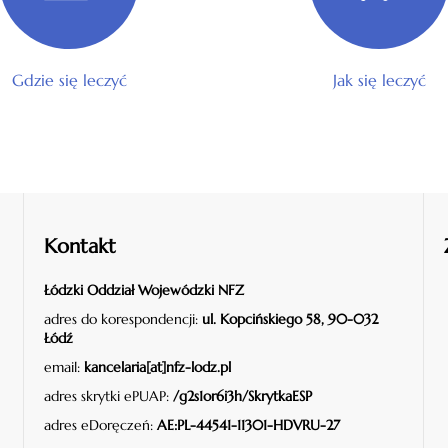
Gdzie się leczyć
Jak się leczyć
Kontakt
Łódzki Oddział Wojewódzki NFZ
adres do korespondencji:
ul. Kopcińskiego 58, 90-032
Łódź
email:
kancelaria[at]nfz-lodz.pl
adres skrytki ePUAP:
/g2s1or6i3h/SkrytkaESP
adres eDoręczeń:
AE:PL-44541-11301-HDVRU-27