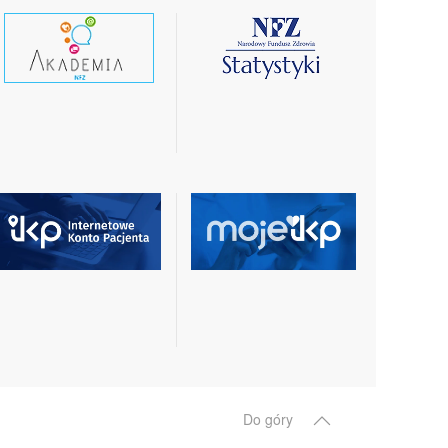
czytaj
czytaj
wiecej
więcej
czytaj
czytaj
więcej
więcej
Do góry