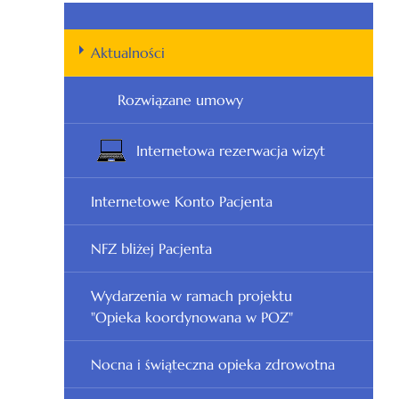
Aktualności
Rozwiązane umowy
Internetowa rezerwacja wizyt
Internetowe Konto Pacjenta
NFZ bliżej Pacjenta
Wydarzenia w ramach projektu
"Opieka koordynowana w POZ"
Nocna i świąteczna opieka zdrowotna