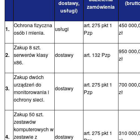
dostawy,
(brutt
zamówienia
usługi)
Ochrona fizyczna
art. 275 pkt 1
450 000,
1.
usługi
osób i mienia.
Pzp
zł
Zakup 8 szt.
950 000,
2.
serwerów klasy
dostawy
art. 132 Pzp
zł
x86.
Zakup dwóch
urządzeń do
art. 275 pkt 1
700 000,
3.
dostawy
monitorowania i
Pzp
zł
ochrony sieci.
Zakup 50 szt.
zestawów
komputerowych w
art. 275 pkt 1
310 000,
4.
zestawie z
dostawy