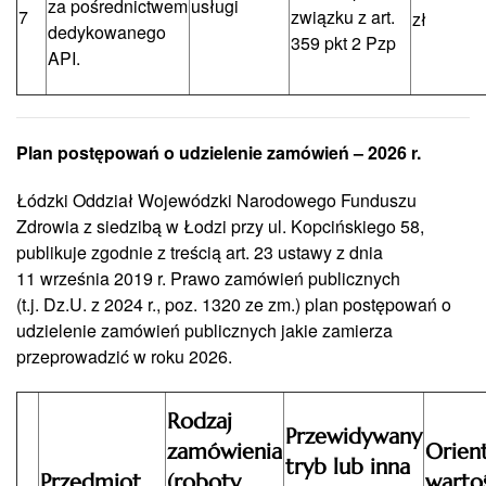
za pośrednictwem
usługi
7
związku z art.
zł
dedykowanego
359 pkt 2 Pzp
API.
Plan postępowań o udzielenie zamówień – 2026 r.
Łódzki Oddział Wojewódzki Narodowego Funduszu
Zdrowia z siedzibą w Łodzi przy ul. Kopcińskiego 58,
publikuje zgodnie z treścią art. 23 ustawy z dnia
11 września 2019 r. Prawo zamówień publicznych
(t.j. Dz.U. z 2024 r., poz. 1320 ze zm.) plan postępowań o
udzielenie zamówień publicznych jakie zamierza
przeprowadzić w roku 2026.
Rodzaj
Przewidywany
zamówienia
Orien
tryb lub inna
Przedmiot
(roboty
warto