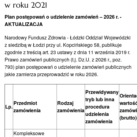
w roku 2021
Plan postępowań o udzielenie zamówień – 2026 r. -
AKTUALIZACJA
Narodowy Fundusz Zdrowia - Łódzki Oddział Wojewódzki
z siedzibą w Łodzi przy ul. Kopcińskiego 58, publikuje
zgodnie z treścią art. 23 ustawy z dnia 11 września 2019 r.
Prawo zamówień publicznych (t.j. Dz.U. z 2026 r., poz.
793) plan postępowań o udzielenie zamówień publicznych
jakie zamierza przeprowadzić w roku 2026.
Przewidywany
Orienta
tryb lub inna
Przedmiot
Rodzaj
wartoś
Lp.
procedura
zamówienia
zamówienia
zamówi
udzielenia
(brutto)
zamówienia
Kompleksowe