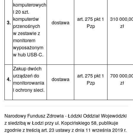
komputerowych
i 20 szt.
komputerów
art. 275 pkt 1
310 000,0
3.
dostawa
przenośnych
Pzp
zł
w zestawie z
monitorem
wyposażonym
w hub USB-C.
Zakup dwóch
urządzeń do
art. 275 pkt 1
700 000,0
4.
dostawa
monitorowania
Pzp
zł
i ochrony sieci.
Narodowy Fundusz Zdrowia - Łódzki Oddział Wojewódzki
z siedzibą w Łodzi przy ul. Kopcińskiego 58, publikuje
zgodnie z treścią art. 23 ustawy z dnia 11 września 2019 r.