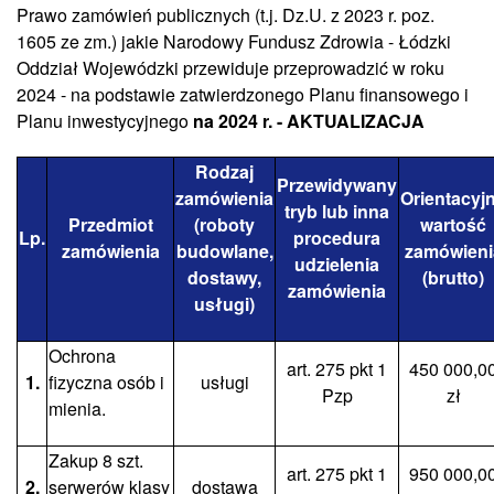
Prawo zamówień publicznych (t.j. Dz.U. z 2023 r. poz.
1605 ze zm.) jakie Narodowy Fundusz Zdrowia - Łódzki
Oddział Wojewódzki przewiduje przeprowadzić w roku
2024 - na podstawie zatwierdzonego Planu finansowego i
Planu inwestycyjnego
na 2024 r.
- AKTUALIZACJA
Rodzaj
Przewidywany
zamówienia
Orientacyj
tryb lub inna
Przedmiot
(roboty
wartość
Lp.
procedura
zamówienia
budowlane,
zamówieni
udzielenia
dostawy,
(brutto)
zamówienia
usługi)
Ochrona
art. 275 pkt 1
450 000,0
1.
fizyczna osób i
usługi
Pzp
zł
mienia.
Zakup 8 szt.
art. 275 pkt 1
950 000,0
2.
serwerów klasy
dostawa