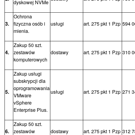
dyskowej NVMe
Ochrona
3.
fizyczna osób i
usługi
art. 275 pkt 1 Pzp
594 0
mienia.
Zakup 50 szt.
4.
zestawów
dostawy
art. 275 pkt 1 Pzp
310 0
komputerowych
Zakup usługi
subskrypcji dla
oprogramowania
5.
usługi
art. 275 pkt 1 Pzp
271 3
VMware
vSphere
Enterprise Plus.
Zakup 50 szt.
6.
zestawów
dostawy
art. 275 pkt 1 Pzp
312 7