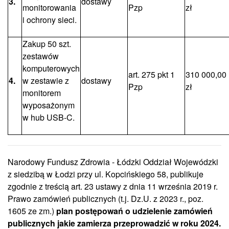
3.
dostawy
monitorowania
Pzp
zł
i ochrony sieci.
Zakup 50 szt.
zestawów
komputerowych
art. 275 pkt 1
310 000,00
4.
w zestawie z
dostawy
Pzp
zł
monitorem
wyposażonym
w hub USB-C.
Narodowy Fundusz Zdrowia - Łódzki Oddział Wojewódzki
z siedzibą w Łodzi przy ul. Kopcińskiego 58, publikuje
zgodnie z treścią art. 23 ustawy z dnia 11 września 2019 r.
Prawo zamówień publicznych (t.j. Dz.U. z 2023 r., poz.
1605 ze zm.)
plan postępowań o udzielenie zamówień
publicznych jakie zamierza przeprowadzić w roku 2024.