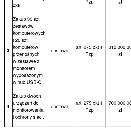
Pzp
zł
x86.
Zakup 30 szt.
zestawów
komputerowych
i 20 szt.
komputerów
art. 275 pkt 1
310 000,0
3.
dostawa
przenośnych
Pzp
zł
w zestawie z
monitorem
wyposażonym
w hub USB-C.
Zakup dwóch
urządzeń do
art. 275 pkt 1
700 000,0
4.
dostawa
monitorowania
Pzp
zł
i ochrony sieci.