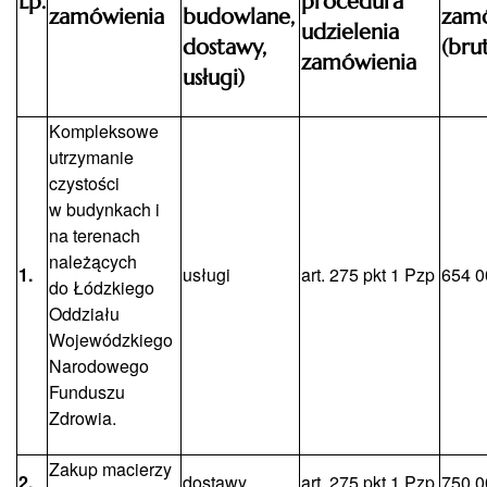
Lp.
procedura
zamówienia
budowlane,
zam
udzielenia
dostawy,
(bru
zamówienia
usługi)
Kompleksowe
utrzymanie
czystości
w budynkach i
na terenach
należących
1.
usługi
art. 275 pkt 1 Pzp
654 0
do Łódzkiego
Oddziału
Wojewódzkiego
Narodowego
Funduszu
Zdrowia.
Zakup macierzy
2.
dostawy
art. 275 pkt 1 Pzp
750 0