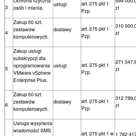
Ochrona fizyczna
594 000,
art. 275 pkt 1
usługi
3
osób i mienia.
zł
Pzp
Zakup 50 szt.
310 000,
art. 275 pkt 1
zestawów
dostawy
4
zł
Pzp
komputerowych.
Zakup usługi
subskrypcji dla
271 347,
art. 275 pkt 1
oprogramowania
usługi
5
zł
Pzp
VMware vSphere
Enterprise Plus.
Zakup 50 szt.
312 789,
art. 275 pkt 1
zestawów
dostawy
6
zł
Pzp
komputerowych.
Usługa wysyłania
wiadomości SMS
art. 275 pkt 1 w
1 782 41