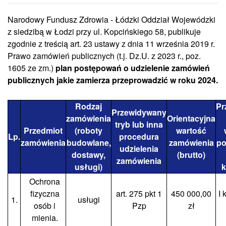
Narodowy Fundusz Zdrowia - Łódzki Oddział Wojewódzki
z siedzibą w Łodzi przy ul. Kopcińskiego 58, publikuje
zgodnie z treścią art. 23 ustawy z dnia 11 września 2019 r.
Prawo zamówień publicznych (t.j. Dz.U. z 2023 r., poz.
1605 ze zm.)
plan postępowań o udzielenie zamówień
publicznych jakie zamierza przeprowadzić w roku 2024.
Rodzaj
Pr
Przewidywany
zamówienia
Orientacyjna
tryb lub inna
Przedmiot
(roboty
wartość
Lp.
procedura
zamówienia
budowlane,
zamówienia
po
udzielenia
dostawy,
(brutto)
zamówienia
usługi)
k
Ochrona
fizyczna
art. 275 pkt 1
450 000,00
I 
1.
usługi
osób i
Pzp
zł
mienia.