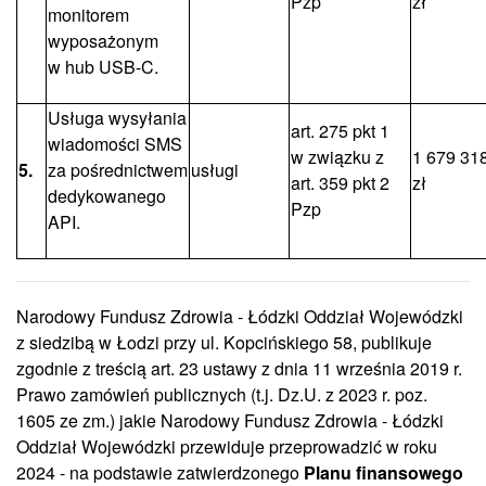
Pzp
zł
monitorem
wyposażonym
w hub USB-C.
Usługa wysyłania
art. 275 pkt 1
wiadomości SMS
w związku z
1 679 31
5.
za pośrednictwem
usługi
art. 359 pkt 2
zł
dedykowanego
Pzp
API.
Narodowy Fundusz Zdrowia - Łódzki Oddział Wojewódzki
z siedzibą w Łodzi przy ul. Kopcińskiego 58, publikuje
zgodnie z treścią art. 23 ustawy z dnia 11 września 2019 r.
Prawo zamówień publicznych (t.j. Dz.U. z 2023 r. poz.
1605 ze zm.) jakie Narodowy Fundusz Zdrowia - Łódzki
Oddział Wojewódzki przewiduje przeprowadzić w roku
2024 - na podstawie zatwierdzonego
Planu finansowego