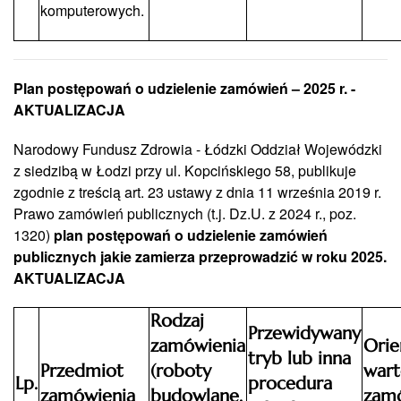
komputerowych.
Plan postępowań o udzielenie zamówień – 2025 r. -
AKTUALIZACJA
Narodowy Fundusz Zdrowia - Łódzki Oddział Wojewódzki
z siedzibą w Łodzi przy ul. Kopcińskiego 58, publikuje
zgodnie z treścią art. 23 ustawy z dnia 11 września 2019 r.
Prawo zamówień publicznych (t.j. Dz.U. z 2024 r., poz.
1320)
plan postępowań o udzielenie zamówień
publicznych jakie zamierza przeprowadzić w roku 2025.
AKTUALIZACJA
Rodzaj
Przewidywany
zamówienia
Orie
tryb lub inna
Przedmiot
(roboty
wart
Lp.
procedura
zamówienia
budowlane,
zam