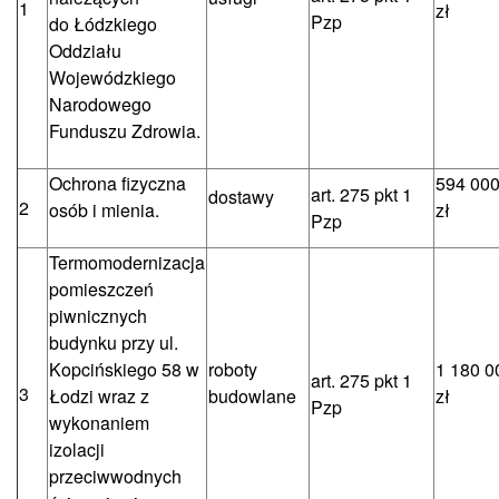
1
zł
Pzp
do Łódzkiego
Oddziału
Wojewódzkiego
Narodowego
Funduszu Zdrowia.
Ochrona fizyczna
594 000
art. 275 pkt 1
dostawy
2
osób i mienia.
zł
Pzp
Termomodernizacja
pomieszczeń
piwnicznych
budynku przy ul.
Kopcińskiego 58 w
roboty
1 180 0
art. 275 pkt 1
3
Łodzi wraz z
budowlane
zł
Pzp
wykonaniem
izolacji
przeciwwodnych