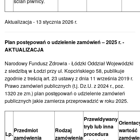
ścian piwnicy.
Aktualizacja - 13 stycznia 2026 r.
Plan postępowań o udzielenie zamówień – 2025 r. -
AKTUALIZACJA
Narodowy Fundusz Zdrowia - Łódzki Oddział Wojewódzki
z siedzibą w Łodzi przy ul. Kopcińskiego 58, publikuje
zgodnie z treścią art. 23 ustawy z dnia 11 września 2019 r.
Prawo zamówień publicznych (t.j. Dz.U. z 2024 r., poz.
1320 ze zm.) plan postępowań o udzielenie zamówień
publicznych jakie zamierza przeprowadzić w roku 2025.
Przewidywany
Orientac
tryb lub inna
Przedmiot
Rodzaj
wartość
Lp.
procedura
zamówienia
zamówienia
zamówie