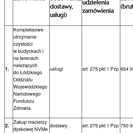
udzielenia
dostawy,
(bru
zamówienia
usługi)
Kompleksowe
utrzymanie
czystości
w budynkach i
na terenach
należących
1.
usługi
art. 275 pkt 1 Pzp
654 0
do Łódzkiego
Oddziału
Wojewódzkiego
Narodowego
Funduszu
Zdrowia.
Zakup macierzy
2.
dostawy
art. 275 pkt 1 Pzp
750 0
dyskowej NVMe