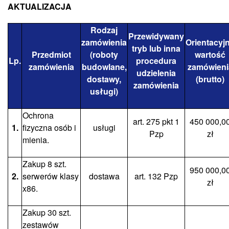
AKTUALIZACJA
Rodzaj
Przewidywany
zamówienia
Orientacyj
tryb lub inna
Przedmiot
(roboty
wartość
Lp.
procedura
zamówienia
budowlane,
zamówieni
udzielenia
dostawy,
(brutto)
zamówienia
usługi)
Ochrona
art. 275 pkt 1
450 000,0
1.
fizyczna osób i
usługi
Pzp
zł
mienia.
Zakup 8 szt.
950 000,0
2.
serwerów klasy
dostawa
art. 132 Pzp
zł
x86.
Zakup 30 szt.
zestawów