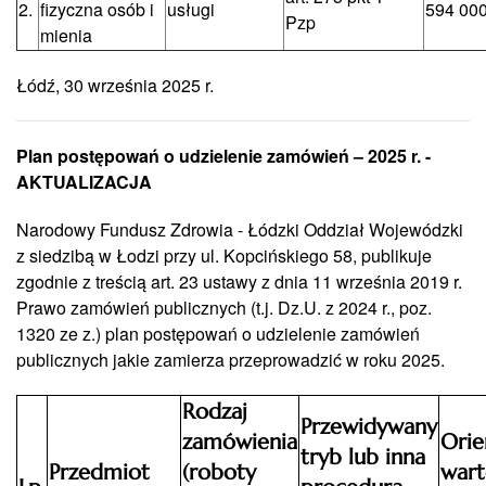
2.
fizyczna osób i
usługi
594 000
Pzp
mienia
Łódź, 30 września 2025 r.
Plan postępowań o udzielenie zamówień – 2025 r. -
AKTUALIZACJA
Narodowy Fundusz Zdrowia - Łódzki Oddział Wojewódzki
z siedzibą w Łodzi przy ul. Kopcińskiego 58, publikuje
zgodnie z treścią art. 23 ustawy z dnia 11 września 2019 r.
Prawo zamówień publicznych (t.j. Dz.U. z 2024 r., poz.
1320 ze z.) plan postępowań o udzielenie zamówień
publicznych jakie zamierza przeprowadzić w roku 2025.
Rodzaj
Przewidywany
zamówienia
Orie
tryb lub inna
Przedmiot
(roboty
wart