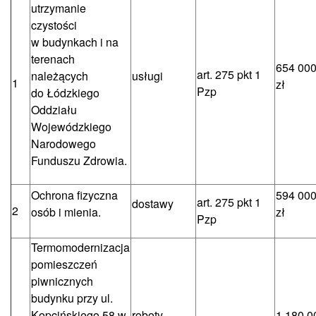
utrzymanie
czystości
w budynkach i na
terenach
654 000
art. 275 pkt 1
należących
usługi
1
zł
Pzp
do Łódzkiego
Oddziału
Wojewódzkiego
Narodowego
Funduszu Zdrowia.
Ochrona fizyczna
594 000
art. 275 pkt 1
dostawy
2
osób i mienia.
zł
Pzp
Termomodernizacja
pomieszczeń
piwnicznych
budynku przy ul.
Kopcińskiego 58 w
roboty
1 180 0