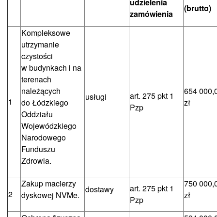
udzielenia
(brutto)
zamówienia
Kompleksowe
utrzymanie
czystości
w budynkach i na
terenach
należących
654 000,
art. 275 pkt 1
usługi
1
do Łódzkiego
zł
Pzp
Oddziału
Wojewódzkiego
Narodowego
Funduszu
Zdrowia.
Zakup macierzy
750 000,
art. 275 pkt 1
dostawy
2
dyskowej NVMe.
zł
Pzp