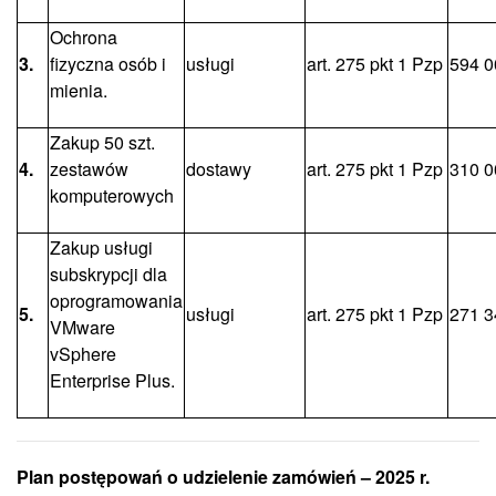
Ochrona
3.
fizyczna osób i
usługi
art. 275 pkt 1 Pzp
594 0
mienia.
Zakup 50 szt.
4.
zestawów
dostawy
art. 275 pkt 1 Pzp
310 0
komputerowych
Zakup usługi
subskrypcji dla
oprogramowania
5.
usługi
art. 275 pkt 1 Pzp
271 3
VMware
vSphere
Enterprise Plus.
Plan postępowań o udzielenie zamówień – 2025 r.