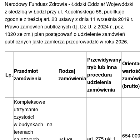
Narodowy Fundusz Zdrowia - Łódzki Oddział Wojewódzki
z siedzibą w Łodzi przy ul. Kopcińskiego 58, publikuje
zgodnie z treścią art. 23 ustawy z dnia 11 września 2019 r.
Prawo zamówień publicznych (t.j. Dz.U. z 2024 r., poz.
1320 ze zm.) plan postępowań o udzielenie zamówień
publicznych jakie zamierza przeprowadzić w roku 2026.
Przewidywany
Orienta
tryb lub inna
Przedmiot
Rodzaj
wartoś
Lp.
procedura
zamówienia
zamówienia
zamówi
udzielenia
(brutto)
zamówienia
Kompleksowe
utrzymanie
czystości
w budynkach i na
terenach
654 000
art. 275 pkt 1
należących
usługi