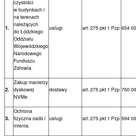
czystości
w budynkach i
na terenach
należących
1.
usługi
art. 275 pkt 1 Pzp
654 00
do Łódzkiego
Oddziału
Wojewódzkiego
Narodowego
Funduszu
Zdrowia.
Zakup macierzy
2.
dyskowej
dostawy
art. 275 pkt 1 Pzp
750 00
NVMe
Ochrona
3.
fizyczna osób i
usługi
art. 275 pkt 1 Pzp
594 00
mienia.