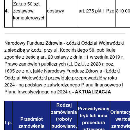
Zakup 50 szt.
4.
zestawów
dostawy
art. 275 pkt 1 Pzp
310 00
komputerowych
Narodowy Fundusz Zdrowia - Łódzki Oddział Wojewódzki
z siedzibą w Łodzi przy ul. Kopcińskiego 58, publikuje
zgodnie z treścią art. 23 ustawy z dnia 11 września 2019 r.
Prawo zamówień publicznych (t.j. Dz.U. z 2023 r. poz.
1605 ze zm.), jakie Narodowy Fundusz Zdrowia - Łódzki
Oddział Wojewódzki przewiduje przeprowadzić w roku
2024 - na podstawie zatwierdzonego Planu finansowego i
Planu inwestycyjnego na 2024 r.
- AKTUALIZACJA
Rodzaj
Przewidywany
zamówienia
Orientac
tryb lub inna
Przedmiot
(roboty
warto
Lp.
procedura
zamówienia
budowlane,
zamówie
udzielenia