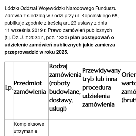
Łódzki Oddział Wojewódzki Narodowego Funduszu
Zdrowia z siedzibą w Łodzi przy ul. Kopcińskiego 58,
publikuje zgodnie z treścią art. 23 ustawy z dnia
11 września 2019 r. Prawo zamówień publicznych
(t.j. Dz.U. z 2024 r., poz. 1320)
plan postępowań o
udzielenie zamówień publicznych jakie zamierza
przeprowadzić w roku 2025.
Rodzaj
Przewidywany
zamówienia
Orien
tryb lub inna
Przedmiot
(roboty
wart
Lp.
procedura
zamówienia
budowlane,
zamó
udzielenia
dostawy,
(brut
zamówienia
usługi)
Kompleksowe
utrzymanie