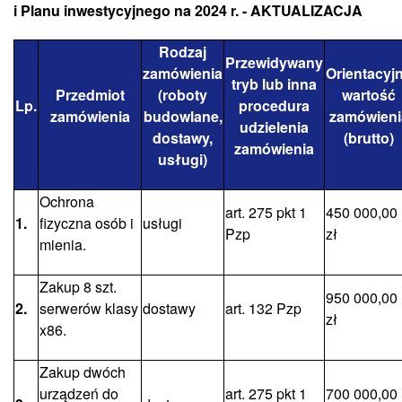
i Planu inwestycyjnego na 2024 r. - AKTUALIZACJA
Rodzaj
Przewidywany
zamówienia
Orientacyj
tryb lub inna
Przedmiot
(roboty
wartość
Lp.
procedura
zamówienia
budowlane,
zamówieni
udzielenia
dostawy,
(brutto)
zamówienia
usługi)
Ochrona
art. 275 pkt 1
450 000,00
1.
fizyczna osób i
usługi
Pzp
zł
mienia.
Zakup 8 szt.
950 000,00
2.
serwerów klasy
dostawy
art. 132 Pzp
zł
x86.
Zakup dwóch
urządzeń do
art. 275 pkt 1
700 000,00