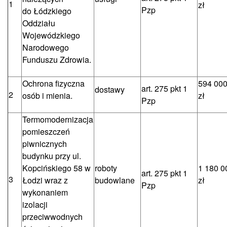
1
zł
Pzp
do Łódzkiego
Oddziału
Wojewódzkiego
Narodowego
Funduszu Zdrowia.
Ochrona fizyczna
594 000
art. 275 pkt 1
dostawy
2
osób i mienia.
zł
Pzp
Termomodernizacja
pomieszczeń
piwnicznych
budynku przy ul.
Kopcińskiego 58 w
roboty
1 180 0
art. 275 pkt 1
3
Łodzi wraz z
budowlane
zł
Pzp
wykonaniem
izolacji
przeciwwodnych