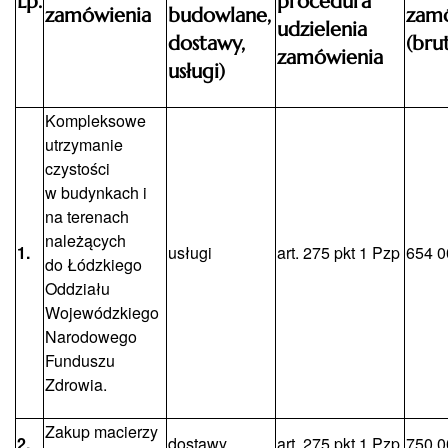
Lp.
procedura
zamówienia
budowlane,
zam
udzielenia
dostawy,
(bru
zamówienia
usługi)
Kompleksowe
utrzymanie
czystości
w budynkach i
na terenach
należących
1.
usługi
art. 275 pkt 1 Pzp
654 0
do Łódzkiego
Oddziału
Wojewódzkiego
Narodowego
Funduszu
Zdrowia.
Zakup macierzy
2.
dostawy
art. 275 pkt 1 Pzp
750 0