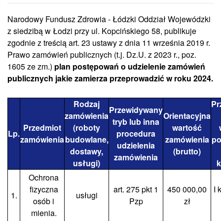
Narodowy Fundusz Zdrowia - Łódzki Oddział Wojewódzki
z siedzibą w Łodzi przy ul. Kopcińskiego 58, publikuje
zgodnie z treścią art. 23 ustawy z dnia 11 września 2019 r.
Prawo zamówień publicznych (t.j. Dz.U. z 2023 r., poz.
1605 ze zm.)
plan postępowań o udzielenie zamówień
publicznych jakie zamierza przeprowadzić w roku 2024.
Rodzaj
Pr
Przewidywany
zamówienia
Orientacyjna
tryb lub inna
Przedmiot
(roboty
wartość
Lp.
procedura
zamówienia
budowlane,
zamówienia
po
udzielenia
dostawy,
(brutto)
zamówienia
usługi)
k
Ochrona
fizyczna
art. 275 pkt 1
450 000,00
I 
1.
usługi
osób i
Pzp
zł
mienia.