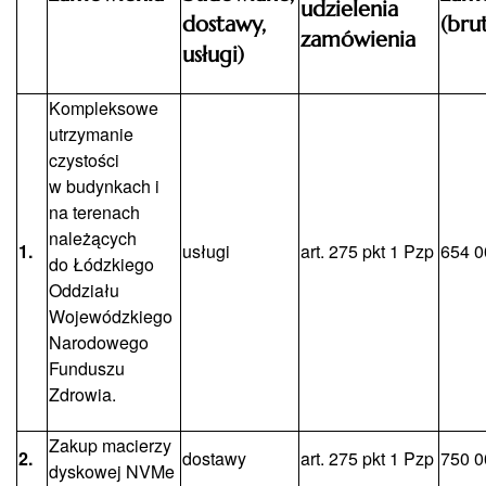
udzielenia
dostawy,
(bru
zamówienia
usługi)
Kompleksowe
utrzymanie
czystości
w budynkach i
na terenach
należących
1.
usługi
art. 275 pkt 1 Pzp
654 0
do Łódzkiego
Oddziału
Wojewódzkiego
Narodowego
Funduszu
Zdrowia.
Zakup macierzy
2.
dostawy
art. 275 pkt 1 Pzp
750 0
dyskowej NVMe