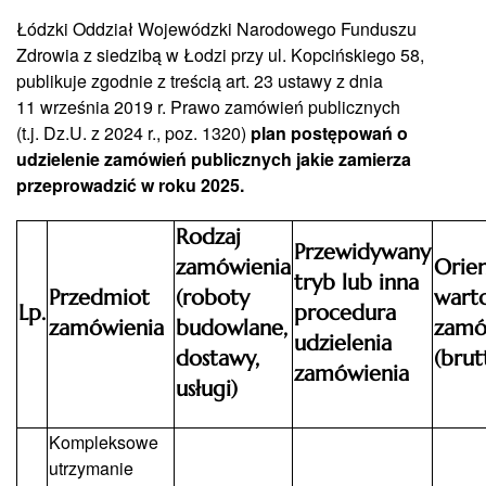
Łódzki Oddział Wojewódzki Narodowego Funduszu
Zdrowia z siedzibą w Łodzi przy ul. Kopcińskiego 58,
publikuje zgodnie z treścią art. 23 ustawy z dnia
11 września 2019 r. Prawo zamówień publicznych
(t.j. Dz.U. z 2024 r., poz. 1320)
plan postępowań o
udzielenie zamówień publicznych jakie zamierza
przeprowadzić w roku 2025.
Rodzaj
Przewidywany
zamówienia
Orien
tryb lub inna
Przedmiot
(roboty
wart
Lp.
procedura
zamówienia
budowlane,
zamó
udzielenia
dostawy,
(brut
zamówienia
usługi)
Kompleksowe
utrzymanie