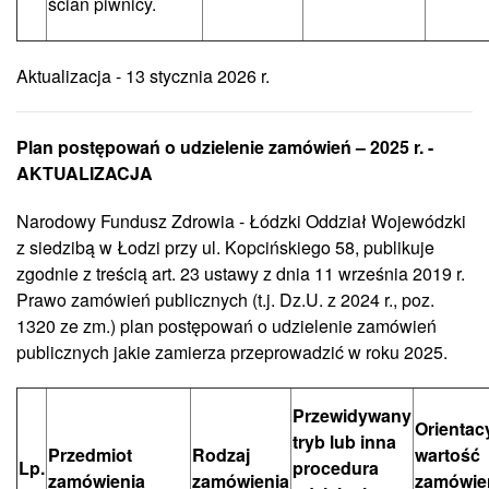
ścian piwnicy.
Aktualizacja - 13 stycznia 2026 r.
Plan postępowań o udzielenie zamówień – 2025 r. -
AKTUALIZACJA
Narodowy Fundusz Zdrowia - Łódzki Oddział Wojewódzki
z siedzibą w Łodzi przy ul. Kopcińskiego 58, publikuje
zgodnie z treścią art. 23 ustawy z dnia 11 września 2019 r.
Prawo zamówień publicznych (t.j. Dz.U. z 2024 r., poz.
1320 ze zm.) plan postępowań o udzielenie zamówień
publicznych jakie zamierza przeprowadzić w roku 2025.
Przewidywany
Orientac
tryb lub inna
Przedmiot
Rodzaj
wartość
Lp.
procedura
zamówienia
zamówienia
zamówie