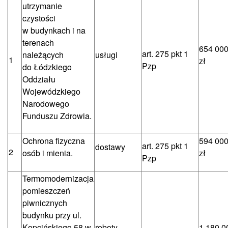
utrzymanie
czystości
w budynkach i na
terenach
654 000
art. 275 pkt 1
należących
usługi
1
zł
Pzp
do Łódzkiego
Oddziału
Wojewódzkiego
Narodowego
Funduszu Zdrowia.
Ochrona fizyczna
594 000
art. 275 pkt 1
dostawy
2
osób i mienia.
zł
Pzp
Termomodernizacja
pomieszczeń
piwnicznych
budynku przy ul.
Kopcińskiego 58 w
roboty
1 180 0