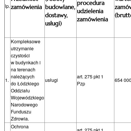
procedura
lp.
zamówienia
budowlane,
zamów
udzielenia
dostawy,
(brutt
zamówienia
usługi)
Kompleksowe
utrzymanie
czystości
w budynkach i
na terenach
należących
art. 275 pkt 1
1.
usługi
654 000
do Łódzkiego
Pzp
Oddziału
Wojewódzkiego
Narodowego
Funduszu
Zdrowia.
Ochrona
art. 275 pkt 1