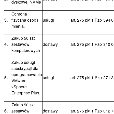
dyskowej NVMe
Ochrona
3.
fizyczna osób i
usługi
art. 275 pkt 1 Pzp
594 0
mienia.
Zakup 50 szt.
4.
zestawów
dostawy
art. 275 pkt 1 Pzp
310 0
komputerowych
Zakup usługi
subskrypcji dla
oprogramowania
5.
usługi
art. 275 pkt 1 Pzp
271 3
VMware
vSphere
Enterprise Plus.
Zakup 50 szt.
6.
zestawów
dostawy
art. 275 pkt 1 Pzp
312 7