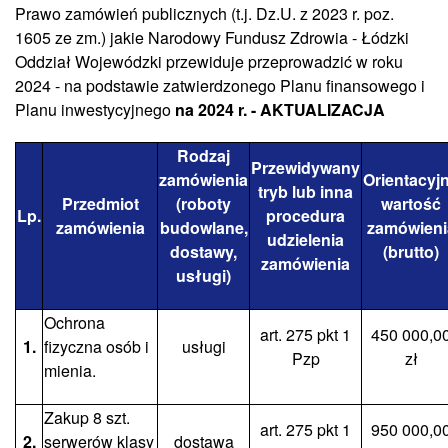
Prawo zamówień publicznych (t.j. Dz.U. z 2023 r. poz.
1605 ze zm.) jakie Narodowy Fundusz Zdrowia - Łódzki
Oddział Wojewódzki przewiduje przeprowadzić w roku
2024 - na podstawie zatwierdzonego Planu finansowego i
Planu inwestycyjnego
na 2024 r.
- AKTUALIZACJA
Rodzaj
Przewidywany
zamówienia
Orientacyj
tryb lub inna
Przedmiot
(roboty
wartość
Lp.
procedura
zamówienia
budowlane,
zamówieni
udzielenia
dostawy,
(brutto)
zamówienia
usługi)
Ochrona
art. 275 pkt 1
450 000,0
1.
fizyczna osób i
usługi
Pzp
zł
mienia.
Zakup 8 szt.
art. 275 pkt 1
950 000,0
2.
serwerów klasy
dostawa