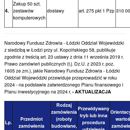
Zakup 50 szt.
4.
zestawów
dostawy
art. 275 pkt 1 Pzp
310 00
komputerowych
Narodowy Fundusz Zdrowia - Łódzki Oddział Wojewódzki
z siedzibą w Łodzi przy ul. Kopcińskiego 58, publikuje
zgodnie z treścią art. 23 ustawy z dnia 11 września 2019 r.
Prawo zamówień publicznych (t.j. Dz.U. z 2023 r. poz.
1605 ze zm.), jakie Narodowy Fundusz Zdrowia - Łódzki
Oddział Wojewódzki przewiduje przeprowadzić w roku
2024 - na podstawie zatwierdzonego Planu finansowego i
Planu inwestycyjnego na 2024 r.
- AKTUALIZACJA
Rodzaj
Przewidywany
zamówienia
Orientac
tryb lub inna
Przedmiot
(roboty
warto
Lp.
procedura
zamówienia
budowlane,
zamówie
udzielenia