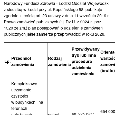
Narodowy Fundusz Zdrowia - Łódzki Oddział Wojewódzki
z siedzibą w Łodzi przy ul. Kopcińskiego 58, publikuje
zgodnie z treścią art. 23 ustawy z dnia 11 września 2019 r.
Prawo zamówień publicznych (t.j. Dz.U. z 2024 r., poz.
1320 ze zm.) plan postępowań o udzielenie zamówień
publicznych jakie zamierza przeprowadzić w roku 2026.
Przewidywany
Orienta
tryb lub inna
Przedmiot
Rodzaj
wartoś
Lp.
procedura
zamówienia
zamówienia
zamówi
udzielenia
(brutto)
zamówienia
Kompleksowe
utrzymanie
czystości
w budynkach i na
terenach
654 000
art. 275 pkt 1
należących
usługi