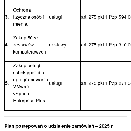
Ochrona
3.
fizyczna osób i
usługi
art. 275 pkt 1 Pzp
594 0
mienia.
Zakup 50 szt.
4.
zestawów
dostawy
art. 275 pkt 1 Pzp
310 0
komputerowych
Zakup usługi
subskrypcji dla
oprogramowania
5.
usługi
art. 275 pkt 1 Pzp
271 3
VMware
vSphere
Enterprise Plus.
Plan postępowań o udzielenie zamówień – 2025 r.