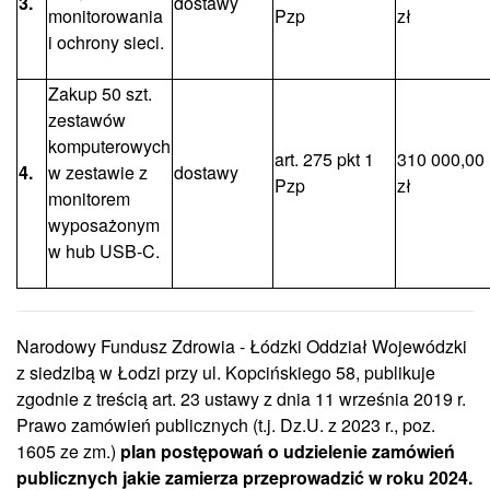
3.
dostawy
monitorowania
Pzp
zł
i ochrony sieci.
Zakup 50 szt.
zestawów
komputerowych
art. 275 pkt 1
310 000,00
4.
w zestawie z
dostawy
Pzp
zł
monitorem
wyposażonym
w hub USB-C.
Narodowy Fundusz Zdrowia - Łódzki Oddział Wojewódzki
z siedzibą w Łodzi przy ul. Kopcińskiego 58, publikuje
zgodnie z treścią art. 23 ustawy z dnia 11 września 2019 r.
Prawo zamówień publicznych (t.j. Dz.U. z 2023 r., poz.
1605 ze zm.)
plan postępowań o udzielenie zamówień
publicznych jakie zamierza przeprowadzić w roku 2024.