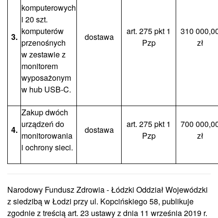
komputerowych
i 20 szt.
komputerów
art. 275 pkt 1
310 000,0
3.
dostawa
przenośnych
Pzp
zł
w zestawie z
monitorem
wyposażonym
w hub USB-C.
Zakup dwóch
urządzeń do
art. 275 pkt 1
700 000,0
4.
dostawa
monitorowania
Pzp
zł
i ochrony sieci.
Narodowy Fundusz Zdrowia - Łódzki Oddział Wojewódzki
z siedzibą w Łodzi przy ul. Kopcińskiego 58, publikuje
zgodnie z treścią art. 23 ustawy z dnia 11 września 2019 r.