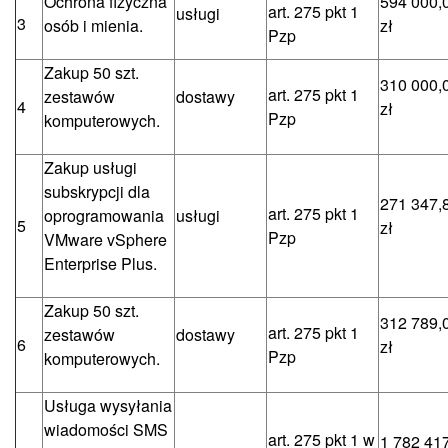
Ochrona fizyczna
594 000,
art. 275 pkt 1
usługi
3
osób i mienia.
zł
Pzp
Zakup 50 szt.
310 000,
art. 275 pkt 1
zestawów
dostawy
4
zł
Pzp
komputerowych.
Zakup usługi
subskrypcji dla
271 347,
art. 275 pkt 1
oprogramowania
usługi
5
zł
Pzp
VMware vSphere
Enterprise Plus.
Zakup 50 szt.
312 789,
art. 275 pkt 1
zestawów
dostawy
6
zł
Pzp
komputerowych.
Usługa wysyłania
wiadomości SMS
art. 275 pkt 1 w
1 782 41