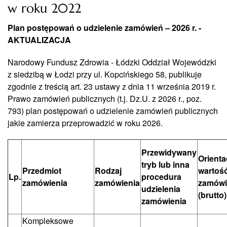
w roku 2022
Plan postępowań o udzielenie zamówień – 2026 r. -
AKTUALIZACJA
Narodowy Fundusz Zdrowia - Łódzki Oddział Wojewódzki
z siedzibą w Łodzi przy ul. Kopcińskiego 58, publikuje
zgodnie z treścią art. 23 ustawy z dnia 11 września 2019 r.
Prawo zamówień publicznych (t.j. Dz.U. z 2026 r., poz.
793) plan postępowań o udzielenie zamówień publicznych
jakie zamierza przeprowadzić w roku 2026.
Przewidywany
Orienta
tryb lub inna
Przedmiot
Rodzaj
wartoś
Lp.
procedura
zamówienia
zamówienia
zamówi
udzielenia
(brutto)
zamówienia
Kompleksowe