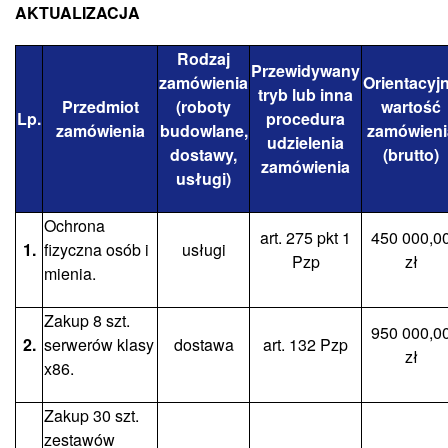
AKTUALIZACJA
Rodzaj
Przewidywany
zamówienia
Orientacyj
tryb lub inna
Przedmiot
(roboty
wartość
Lp.
procedura
zamówienia
budowlane,
zamówieni
udzielenia
dostawy,
(brutto)
zamówienia
usługi)
Ochrona
art. 275 pkt 1
450 000,0
1.
fizyczna osób i
usługi
Pzp
zł
mienia.
Zakup 8 szt.
950 000,0
2.
serwerów klasy
dostawa
art. 132 Pzp
zł
x86.
Zakup 30 szt.
zestawów