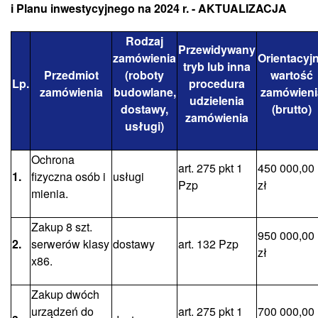
i Planu inwestycyjnego na 2024 r. - AKTUALIZACJA
Rodzaj
Przewidywany
zamówienia
Orientacyj
tryb lub inna
Przedmiot
(roboty
wartość
Lp.
procedura
zamówienia
budowlane,
zamówieni
udzielenia
dostawy,
(brutto)
zamówienia
usługi)
Ochrona
art. 275 pkt 1
450 000,00
1.
fizyczna osób i
usługi
Pzp
zł
mienia.
Zakup 8 szt.
950 000,00
2.
serwerów klasy
dostawy
art. 132 Pzp
zł
x86.
Zakup dwóch
urządzeń do
art. 275 pkt 1
700 000,00