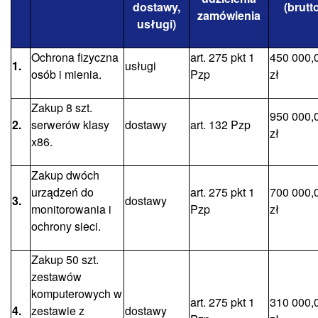
dostawy,
(brutt
zamówienia
usługi)
Ochrona fizyczna
art. 275 pkt 1
450 000,
1.
usługi
osób i mienia.
Pzp
zł
Zakup 8 szt.
950 000,
2.
serwerów klasy
dostawy
art. 132 Pzp
zł
x86.
Zakup dwóch
urządzeń do
art. 275 pkt 1
700 000,
3.
dostawy
monitorowania i
Pzp
zł
ochrony sieci.
Zakup 50 szt.
zestawów
komputerowych w
art. 275 pkt 1
310 000,
4.
zestawie z
dostawy