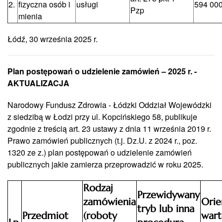
2.
fizyczna osób i
usługi
594 000
Pzp
mienia
Łódź, 30 września 2025 r.
Plan postępowań o udzielenie zamówień – 2025 r. -
AKTUALIZACJA
Narodowy Fundusz Zdrowia - Łódzki Oddział Wojewódzki
z siedzibą w Łodzi przy ul. Kopcińskiego 58, publikuje
zgodnie z treścią art. 23 ustawy z dnia 11 września 2019 r.
Prawo zamówień publicznych (t.j. Dz.U. z 2024 r., poz.
1320 ze z.) plan postępowań o udzielenie zamówień
publicznych jakie zamierza przeprowadzić w roku 2025.
Rodzaj
Przewidywany
zamówienia
Orie
tryb lub inna
Przedmiot
(roboty
wart