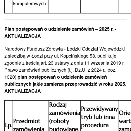
komputerowych.
Plan postępowań o udzielenie zamówień – 2025 r. -
AKTUALIZACJA
Narodowy Fundusz Zdrowia - Łódzki Oddział Wojewódzki
z siedzibą w Łodzi przy ul. Kopcińskiego 58, publikuje
zgodnie z treścią art. 23 ustawy z dnia 11 września 2019 r.
Prawo zamówień publicznych (t.j. Dz.U. z 2024 r., poz.
1320)
plan postępowań o udzielenie zamówień
publicznych jakie zamierza przeprowadzić w roku 2025.
AKTUALIZACJA
Rodzaj
Przewidywany
zamówienia
Orie
tryb lub inna
Przedmiot
(roboty
wart
Lp.
procedura
zamówienia
budowlane,
zam