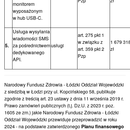
Pzp
zł
monitorem
wyposażonym
w hub USB-C.
Usługa wysyłania
art. 275 pkt 1
wiadomości SMS
w związku z
1 679 31
5.
za pośrednictwem
usługi
art. 359 pkt 2
zł
dedykowanego
Pzp
API.
Narodowy Fundusz Zdrowia - Łódzki Oddział Wojewódzki
z siedzibą w Łodzi przy ul. Kopcińskiego 58, publikuje
zgodnie z treścią art. 23 ustawy z dnia 11 września 2019 r.
Prawo zamówień publicznych (t.j. Dz.U. z 2023 r. poz.
1605 ze zm.) jakie Narodowy Fundusz Zdrowia - Łódzki
Oddział Wojewódzki przewiduje przeprowadzić w roku
2024 - na podstawie zatwierdzonego
Planu finansowego