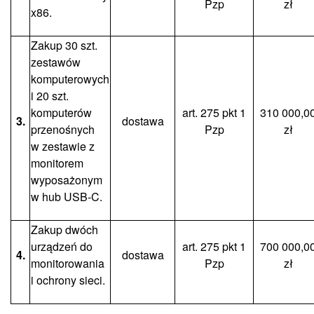
Pzp
zł
x86.
Zakup 30 szt.
zestawów
komputerowych
i 20 szt.
komputerów
art. 275 pkt 1
310 000,0
3.
dostawa
przenośnych
Pzp
zł
w zestawie z
monitorem
wyposażonym
w hub USB-C.
Zakup dwóch
urządzeń do
art. 275 pkt 1
700 000,0
4.
dostawa
monitorowania
Pzp
zł
i ochrony sieci.