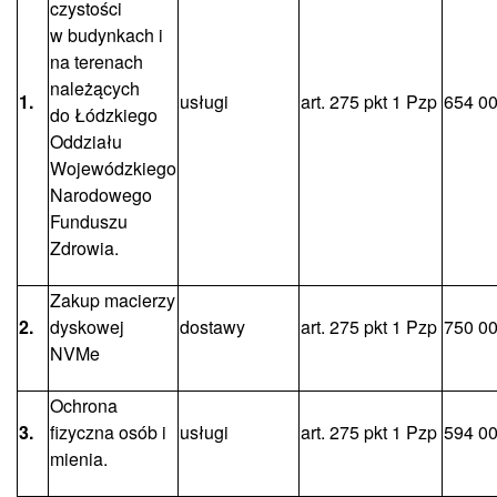
czystości
w budynkach i
na terenach
należących
1.
usługi
art. 275 pkt 1 Pzp
654 00
do Łódzkiego
Oddziału
Wojewódzkiego
Narodowego
Funduszu
Zdrowia.
Zakup macierzy
2.
dyskowej
dostawy
art. 275 pkt 1 Pzp
750 00
NVMe
Ochrona
3.
fizyczna osób i
usługi
art. 275 pkt 1 Pzp
594 00
mienia.