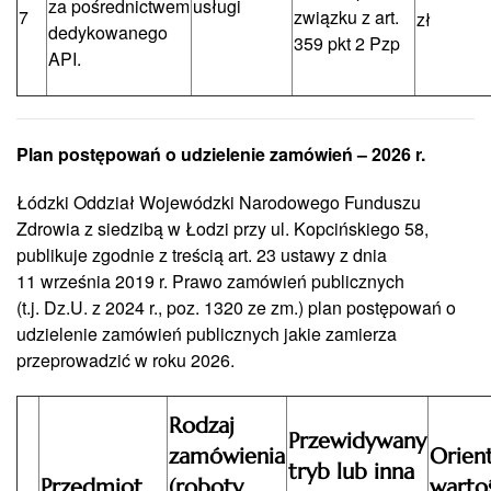
za pośrednictwem
usługi
7
związku z art.
zł
dedykowanego
359 pkt 2 Pzp
API.
Plan postępowań o udzielenie zamówień – 2026 r.
Łódzki Oddział Wojewódzki Narodowego Funduszu
Zdrowia z siedzibą w Łodzi przy ul. Kopcińskiego 58,
publikuje zgodnie z treścią art. 23 ustawy z dnia
11 września 2019 r. Prawo zamówień publicznych
(t.j. Dz.U. z 2024 r., poz. 1320 ze zm.) plan postępowań o
udzielenie zamówień publicznych jakie zamierza
przeprowadzić w roku 2026.
Rodzaj
Przewidywany
zamówienia
Orien
tryb lub inna
Przedmiot
(roboty
warto