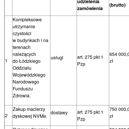
udzielenia
(brutto)
zamówienia
Kompleksowe
utrzymanie
czystości
w budynkach i na
terenach
należących
654 000,
art. 275 pkt 1
usługi
1
do Łódzkiego
zł
Pzp
Oddziału
Wojewódzkiego
Narodowego
Funduszu
Zdrowia.
Zakup macierzy
750 000,
art. 275 pkt 1
dostawy
2
dyskowej NVMe.
zł
Pzp