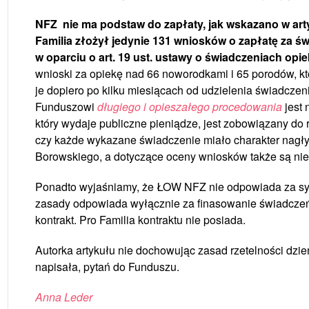
NFZ nie ma podstaw do zapłaty, jak wskazano w ar
Familia złożył jedynie 131 wniosków o zapłatę za ś
w oparciu o art. 19 ust. ustawy o świadczeniach opie
wnioski za opiekę nad 66 noworodkami i 65 porodów, któr
je dopiero po kilku miesiącach od udzielenia świadczeni
Funduszowi
długiego i opieszałego procedowania
jest 
który wydaje publiczne pieniądze, jest zobowiązany do 
czy każde wykazane świadczenie miało charakter nagły.
Borowskiego, a dotyczące oceny wniosków także są ni
Ponadto wyjaśniamy, że ŁOW NFZ nie odpowiada za sytu
zasady odpowiada wyłącznie za finasowanie świadczeń
kontrakt. Pro Familia kontraktu nie posiada.
Autorka artykułu nie dochowując zasad rzetelności dzien
napisała, pytań do Funduszu.
Anna Leder