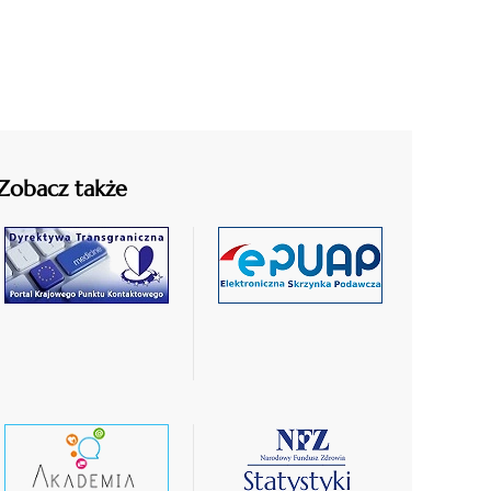
Zobacz także
czytaj
czytaj
więcej
więcej
czytaj
czytaj