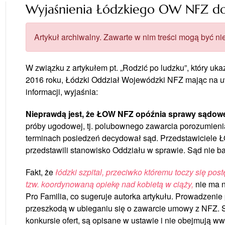
Wyjaśnienia Łódzkiego OW NFZ do 
Artykuł archiwalny. Zawarte w nim treści mogą być nie
W związku z artykułem pt. „Rodzić po ludzku”, który uk
2016 roku, Łódzki Oddział Wojewódzki NFZ mając na uw
informacji, wyjaśnia:
Nieprawdą jest, że ŁOW NFZ opóźnia sprawy sądow
próby ugodowej, tj. polubownego zawarcia porozumienia)
terminach posiedzeń decydował sąd. Przedstawiciele Ł
przedstawili stanowisko Oddziału w sprawie. Sąd nie ba
Fakt, że
łódzki szpital, przeciwko któremu toczy się po
tzw. koordynowaną opiekę nad kobietą w ciąży,
nie ma n
Pro Familia, co sugeruje autorka artykułu. Prowadzenie
przeszkodą w ubieganiu się o zawarcie umowy z NFZ. Sy
konkursie ofert, są opisane w ustawie i nie obejmują ww.