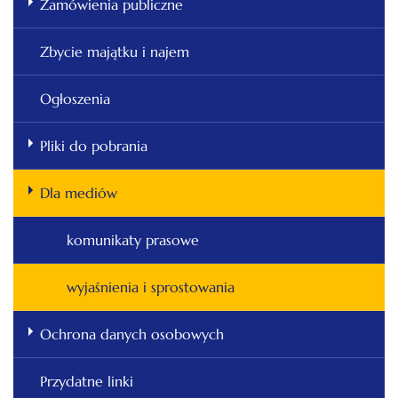
Zamówienia publiczne
Zbycie majątku i najem
Ogłoszenia
Pliki do pobrania
Dla mediów
komunikaty prasowe
wyjaśnienia i sprostowania
Ochrona danych osobowych
Przydatne linki