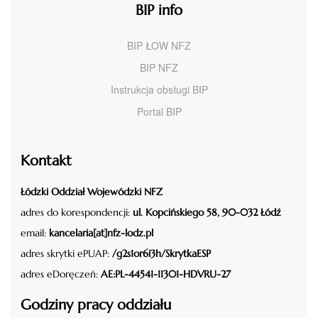
BIP info
BIP ŁOW NFZ
BIP NFZ
Instrukcja obsługi BIP
Portal BIP
Kontakt
Łódzki Oddział Wojewódzki NFZ
adres do korespondencji:
ul. Kopcińskiego 58, 90-032 Łódź
email:
kancelaria[at]nfz-lodz.pl
adres skrytki ePUAP:
/g2s1or6i3h/SkrytkaESP
adres eDoręczeń:
AE:PL-44541-11301-HDVRU-27
Godziny pracy oddziału