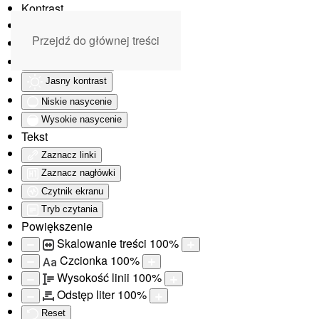
Kontrast
Odwróć kolory
Przejdź do głównej treści
Monochromatyczny
Ciemny kontrast
Jasny kontrast
Niskie nasycenie
Wysokie nasycenie
Tekst
Zaznacz linki
Zaznacz nagłówki
Czytnik ekranu
Tryb czytania
Powiększenie
Skalowanie treści
100
%
Czcionka
100
%
Aa
Wysokość linii
100
%
Odstęp liter
100
%
Reset