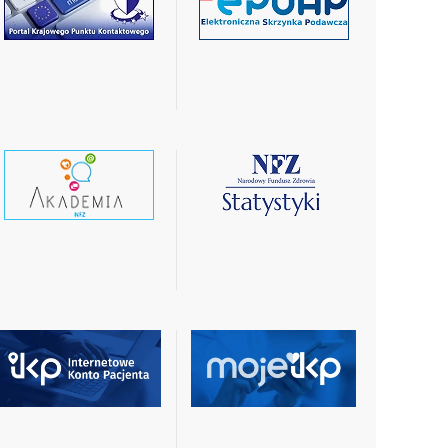
czytaj
czytaj
więcej
więcej
czytaj
czytaj
wiecej
więcej
czytaj
czytaj
więcej
więcej