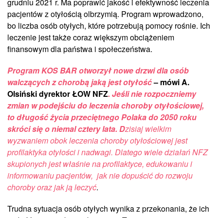
grudniu 2021 r. Ma poprawić jakość i efektywność leczenia
pacjentów z otyłością olbrzymią. Program wprowadzono,
bo liczba osób otyłych, które potrzebują pomocy rośnie. Ich
leczenie jest także coraz większym obciążeniem
finansowym dla państwa i społeczeństwa.
Program KOS BAR otworzył nowe drzwi dla osób
walczących z chorobą jaką jest otyłość
– mówi A.
Olsiński dyrektor ŁOW NFZ
. Jeśli nie rozpoczniemy
zmian w podejściu do leczenia choroby otyłościowej,
to długość życia przeciętnego Polaka do 2050 roku
skróci się o niemal cztery lata. D
zisiaj wielkim
wyzwaniem obok leczenia choroby otyłościowej jest
profilaktyka otyłości i nadwagi. Dlatego wiele działań NFZ
skupionych jest właśnie na profilaktyce, edukowaniu i
informowaniu pacjentów, jak nie dopuścić do rozwoju
choroby oraz jak ją leczyć
.
Trudna sytuacja osób otyłych wynika z przekonania, że ich