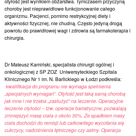
otyłość jest wynikiem obżarstwa. Tymczasem przyczyną
choroby jest nieprawidłowe funkcjonowanie całego
organizmu. Pacjenci, pomimo restrykcyjnej diety i
aktywności fizycznej, nie chudną. Często jedyną drogą
powrotu do prawidłowej wagi i zdrowia są farmakoterapia i
chirurgia.
Dr Mateusz Kamiński, specjalista chirurgii ogólnej i
onkologicznej z SP ZOZ Uniwersyteckiego Szpitala
Klinicznego Nr 1 im. N. Barlickiego w Łodzi podkreśla:
k
walifikacja do programu nie wymaga spełnienia
„specjalnych wymagań”. Otyłość jest taką samą chorobą
jak inne i nie trzeba „zasłużyć” na leczenie. Operacyjne
leczenie otyłości – tzw. operacje bariatryczne, pozwalają
zmniejszyć masę ciała o około 30%. Ze spadkiem masy
ciała dochodzi do remisji lub całkowitego wycofania się
cukrzycy, nadciśnienia tętniczego czy astmy. Operacja