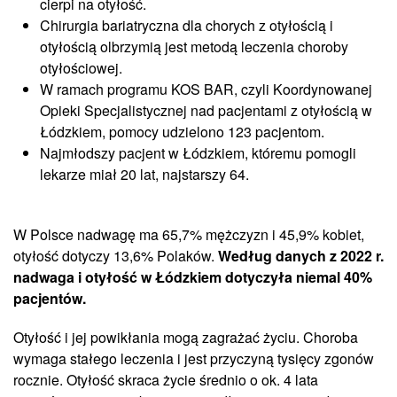
cierpi na otyłość.
Chirurgia bariatryczna dla chorych z otyłością i
otyłością olbrzymią jest metodą leczenia choroby
otyłościowej.
W ramach programu KOS BAR, czyli Koordynowanej
Opieki Specjalistycznej nad pacjentami z otyłością w
Łódzkiem, pomocy udzielono 123 pacjentom.
Najmłodszy pacjent w Łódzkiem, któremu pomogli
lekarze miał 20 lat, najstarszy 64.
W Polsce nadwagę ma 65,7% mężczyzn i 45,9% kobiet,
otyłość dotyczy 13,6% Polaków.
Według danych z 2022 r.
nadwaga i otyłość w Łódzkiem dotyczyła niemal 40%
pacjentów.
Otyłość i jej powikłania mogą zagrażać życiu. Choroba
wymaga stałego leczenia i jest przyczyną tysięcy zgonów
rocznie. Otyłość skraca życie średnio o ok. 4 lata