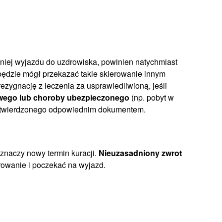
niej wyjazdu do uzdrowiska, powinien natychmiast
dzie mógł przekazać takie skierowanie innym
zygnację z leczenia za usprawiedliwioną, jeśli
wego lub choroby ubezpieczonego
(np. pobyt w
potwierdzonego odpowiednim dokumentem.
znaczy nowy termin kuracji.
Nieuzasadniony zwrot
rowanie i poczekać na wyjazd.