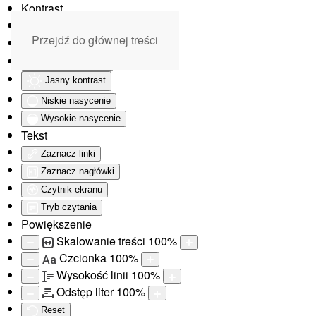
Kontrast
Odwróć kolory
Przejdź do głównej treści
Monochromatyczny
Ciemny kontrast
Jasny kontrast
Niskie nasycenie
Wysokie nasycenie
Tekst
Zaznacz linki
Zaznacz nagłówki
Czytnik ekranu
Tryb czytania
Powiększenie
Skalowanie treści
100
%
Czcionka
100
%
Aa
Wysokość linii
100
%
Odstęp liter
100
%
Reset