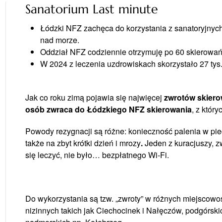
Sanatorium Last minute
Łódzki NFZ zachęca do korzystania z sanatoryjnych
nad morze.
Oddział NFZ codziennie otrzymuję po 60 skierowań z
W 2024 z leczenia uzdrowiskach skorzystało 27 ty
Jak co roku zimą pojawia się najwięcej
zwrotów skiero
osób zwraca do Łódzkiego NFZ skierowania
, z któr
Powody rezygnacji są różne: konieczność palenia w piec
także na zbyt krótki dzień i mrozy
.
Jeden z kuracjuszy, z
się leczyć, nie było… bezpłatnego Wi-Fi.
Do wykorzystania są tzw. „zwroty” w różnych miejscowoś
nizinnych takich jak Ciechocinek i Nałęczów, podgórski