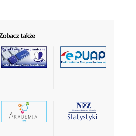
Zobacz także
czytaj
czytaj
więcej
więcej
czytaj
czytaj
wiecej
więcej