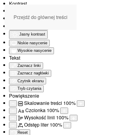
Kontrast
Odwróć kolory
Przejdź do głównej treści
Monochromatyczny
Ciemny kontrast
Jasny kontrast
Niskie nasycenie
Wysokie nasycenie
Tekst
Zaznacz linki
Zaznacz nagłówki
Czytnik ekranu
Tryb czytania
Powiększenie
Skalowanie treści
100
%
Czcionka
100
%
Aa
Wysokość linii
100
%
Odstęp liter
100
%
Reset