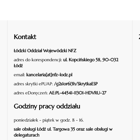
Kontakt
Łódzki Oddział Wojewódzki NFZ
adres do korespondencji:
ul. Kopcińskiego 58, 90-032
Łódź
email:
kancelaria[at]nfz-lodz.pl
adres skrytki ePUAP:
/g2s1or6i3h/SkrytkaESP
adres eDoręczeń:
AE:PL-44541-11301-HDVRU-27
Godziny pracy oddziału
poniedziałek - piątek w godz. 8 - 16.
sale obsługi Łódź ul. Targowa 35 oraz sale obsługi w
delegaturach