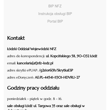
BIP NFZ
Instrukcja obsługi BIP
Portal BIP
Kontakt
Łódzki Oddział Wojewódzki NFZ
adres do korespondencji:
ul. Kopcińskiego 58, 90-032 Łódź
email:
kancelaria[at]nfz-lodz.pl
adres skrytki ePUAP:
/g2s1or6i3h/SkrytkaESP
adres eDoręczeń:
AE:PL-44541-11301-HDVRU-27
Godziny pracy oddziału
poniedziałek - piątek w godz. 8 - 16.
sale obsługi Łódź ul. Targowa 35 oraz sale obsługi w