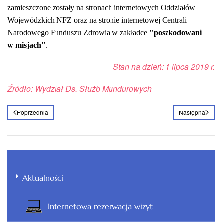
zamieszczone zostały na stronach internetowych Oddziałów
Wojewódzkich
NFZ
oraz na stronie internetowej Centrali
Narodowego Funduszu Zdrowia w zakładce
"poszkodowani
w misjach"
.
Stan na dzień: 1 lipca 2019 r.
Źródło: Wydział Ds. Służb Mundurowych
Poprzednia
Następna
Aktualności
Internetowa rezerwacja wizyt