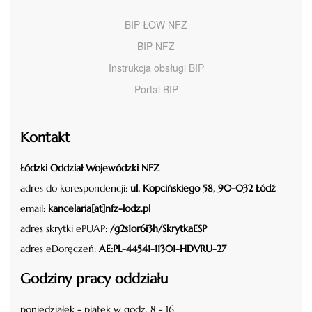
BIP ŁOW NFZ
BIP NFZ
Instrukcja obsługi BIP
Portal BIP
Kontakt
Łódzki Oddział Wojewódzki NFZ
adres do korespondencji:
ul. Kopcińskiego 58, 90-032 Łódź
email:
kancelaria[at]nfz-lodz.pl
adres skrytki ePUAP:
/g2s1or6i3h/SkrytkaESP
adres eDoręczeń:
AE:PL-44541-11301-HDVRU-27
Godziny pracy oddziału
poniedziałek - piątek w godz. 8 - 16.