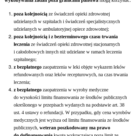
wykonywania zadań poza granicami państwa
mogą korzystać:
poza kolejnością
ze świadczeń opieki zdrowotnej
udzielanych w szpitalach i świadczeń specjalistycznych
udzielanych w ambulatoryjnej opiece zdrowotnej;
poza kolejnością i z bezterminowego czasu trwania
leczenia
ze świadczeń opieki zdrowotnej stacjonarnych
i całodobowych innych niż udzielane w ramach leczenia
szpitalnego;
z bezpłatnego
zaopatrzenia w leki objęte wykazem leków
refundowanych oraz leków recepturowych, na czas trwania
leczenia;
z bezpłatnego
zaopatrzenia w wyroby medyczne
do wysokości limitu finansowania ze środków publicznych
określonego w przepisach wydanych na podstawie art. 38
ust. 4 ustawy o refundacji. W przypadku, gdy cena wyrobów
medycznych jest wyższa od limitu finansowania ze środków
publicznych,
weteran poszkodowany ma prawo
do dofinansowania
kwotą wykraczającą poza limit ze