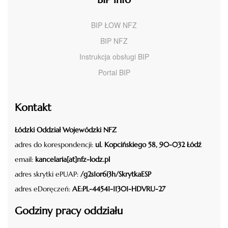
BIP ŁOW NFZ
BIP NFZ
Instrukcja obsługi BIP
Portal BIP
Kontakt
Łódzki Oddział Wojewódzki NFZ
adres do korespondencji:
ul. Kopcińskiego 58, 90-032 Łódź
email:
kancelaria[at]nfz-lodz.pl
adres skrytki ePUAP:
/g2s1or6i3h/SkrytkaESP
adres eDoręczeń:
AE:PL-44541-11301-HDVRU-27
Godziny pracy oddziału