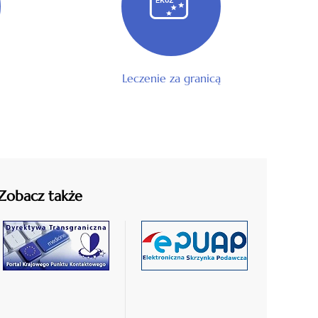
Leczenie za granicą
Zobacz także
czytaj
czytaj
więcej
więcej