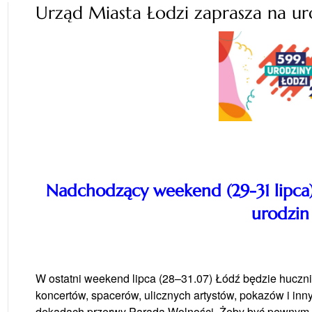
Urząd Miasta Łodzi zaprasza na ur
Nadchodzący weekend (29-31 lipca) 
urodzin
W ostatni weekend lipca (28–31.07) Łódź będzie huczni
koncertów, spacerów, ulicznych artystów, pokazów i inn
dekadach przerwy Parada Wolności. Żeby być pewnym, 