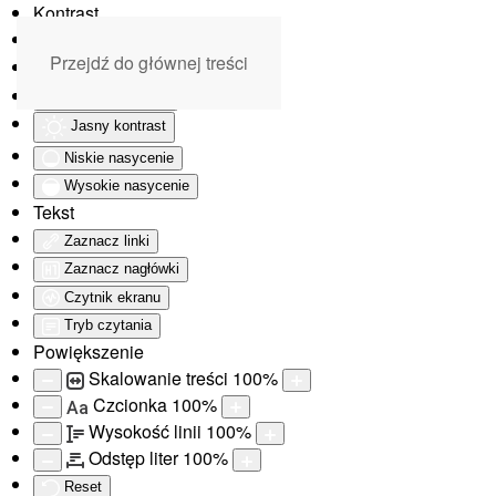
Kontrast
Odwróć kolory
Przejdź do głównej treści
Monochromatyczny
Ciemny kontrast
Jasny kontrast
Niskie nasycenie
Wysokie nasycenie
Tekst
Zaznacz linki
Zaznacz nagłówki
Czytnik ekranu
Tryb czytania
Powiększenie
Skalowanie treści
100
%
Czcionka
100
%
Aa
Wysokość linii
100
%
Odstęp liter
100
%
Reset