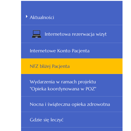
Aktualności
Internetowa rezerwacja wizyt
Internetowe Konto Pacjenta
NFZ bliżej Pacjenta
Wydarzenia w ramach projektu
"Opieka koordynowana w POZ"
Nocna i świąteczna opieka zdrowotna
Gdzie się leczyć