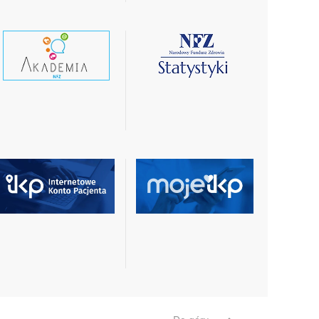
czytaj
czytaj
wiecej
więcej
czytaj
czytaj
więcej
więcej