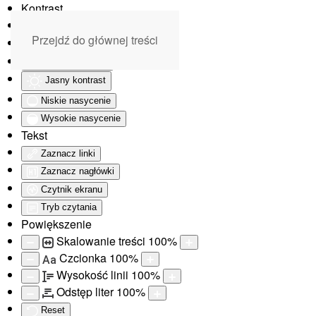
Kontrast
Odwróć kolory
Przejdź do głównej treści
Monochromatyczny
Ciemny kontrast
Jasny kontrast
Niskie nasycenie
Wysokie nasycenie
Tekst
Zaznacz linki
Zaznacz nagłówki
Czytnik ekranu
Tryb czytania
Powiększenie
Skalowanie treści
100
%
Czcionka
100
%
Aa
Wysokość linii
100
%
Odstęp liter
100
%
Reset