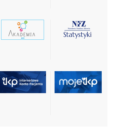
czytaj
czytaj
wiecej
więcej
czytaj
czytaj
więcej
więcej