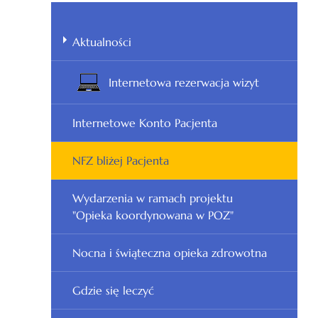
Aktualności
Internetowa rezerwacja wizyt
Internetowe Konto Pacjenta
NFZ bliżej Pacjenta
Wydarzenia w ramach projektu
"Opieka koordynowana w POZ"
Nocna i świąteczna opieka zdrowotna
Gdzie się leczyć