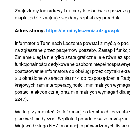
Znajdziemy tam adresy i numery telefonów do poszczegó
mapie, gdzie znajduje się dany szpital czy poradnia.
Adres strony:
https://terminyleczenia.nfz.gov.pl/
Informator o Terminach Leczenia powstał z myślą o pacj
na zgłaszane przez pacjentów potrzeby. Zastąpił funkcj
Zmianie uległa nie tylko szata graficzna, ale również
funkcjonalności dedykowane osobom niepełnosprawnym, 
dostosowanie informatora do obsługi przez czytniki e
2.0 określone w załączniku nr 4 do rozporządzenia Rady
krajowych ram interoperacyjności, minimalnych wymagań
postaci elektronicznej oraz minimalnych wymagań dla sy
2247).
Warto przypomnieć, że informacje o terminach leczeni
placówki medyczne. Szpitale i poradnie są zobowiązan
Wojewódzkiego NFZ informacji o prowadzonych listach o