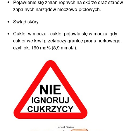
Pojawienie się zmian ropnych na skórze oraz stanów
zapalnych narządów moczowo-płciowych.
Świąd skóry.
Cukier w moczu - cukier pojawia się w moczu, gdy
cukier we krwi przekroczy granicę progu nerkowego,
czyli ok. 160 mg% (8,9 mmol/l).