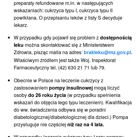
preparaty refundowane m.in. w następujących
wskazaniach: cukrzyca typu I, cukrzyca typu II
powikłana. O przepisaniu leków z listy S decyduje
lekarz.
W przypadku gdy pojawił się problem z
dostępnością
leku
można skontaktować się z Ministerstwem
Zdrowia, pisząc maila na adres:
brakleku@mz.gov.pl
.
Właściwym źródłem jest także Woj. Inspektorat
Farmaceutyczny tel. (42) 630 21 71 lub 79.
Obecnie w Polsce na leczenie cukrzycy z
zastosowaniem
pompy insulinowej
mogą liczyć
osoby
do 26 roku życia
(w przypadku spełnienia
wskazań do objęcia tego typu leczeniem). Kwalifikacja
do ww. świadczenia odbywa się w poradni
diabetologicznej/diabetologicznej dla dzieci.) Pompa
przysługuje nie częściej
niż raz na 4 lata.
W przypadku leczenia cukrzycy typu I przy pomocy