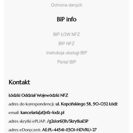
Ochrona danych
BIP info
BIP ŁOW NFZ
BIP NFZ
Instrukcja obsługi BIP
Portal BIP
Kontakt
Łódzki Oddział Wojewódzki NFZ
adres do korespondencji:
ul. Kopcińskiego 58, 90-032 Łódź
email:
kancelaria[at]nfz-lodz.pl
adres skrytki ePUAP:
/g2s1or6i3h/SkrytkaESP
adres eDoręczeń:
AE:PL-44541-11301-HDVRU-27