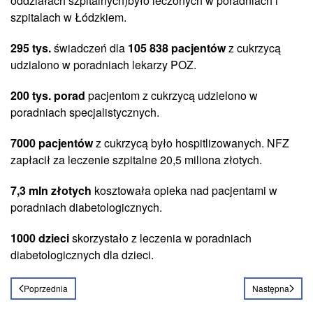
oddziałach szpitalnych)było leczonych w poradniach i
szpitalach w Łódzkiem.
295 tys.
świadczeń dla
105 838 pacjentów
z cukrzycą
udzialono w poradniach lekarzy POZ.
200 tys. porad
pacjentom z cukrzycą udzielono w
poradniach specjalistycznych.
7000 pacjentów
z cukrzycą było hospitlizowanych. NFZ
zapłacił za leczenie szpitalne 20,5 miliona złotych.
7,3 mln złotych
kosztowała opieka nad pacjentami w
poradniach diabetologicznych.
1000 dzieci
skorzystało z leczenia w poradniach
diabetologicznych dla dzieci.
Poprzednia
Następna