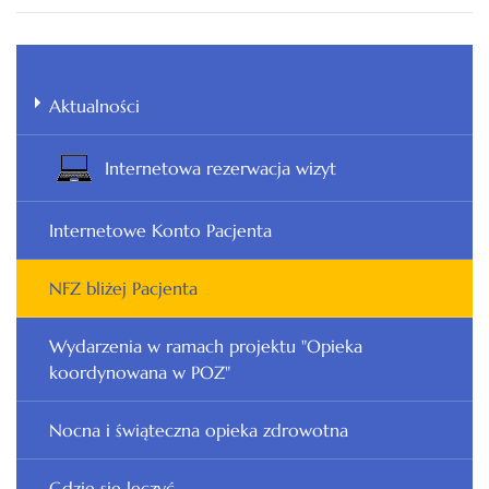
Aktualności
Internetowa rezerwacja wizyt
Internetowe Konto Pacjenta
NFZ bliżej Pacjenta
Wydarzenia w ramach projektu "Opieka
koordynowana w POZ"
Nocna i świąteczna opieka zdrowotna
Gdzie się leczyć