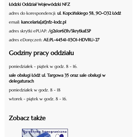
Łódzki Oddział Wojewódzki NFZ
adres do korespondencji:
ul. Kopcińskiego 58, 90-032 Łódź
email:
kancelaria[at]nfz-lodz.pl
adres skrytki ePUAP:
/g2s1or6i3h/SkrytkaESP
adres eDoręczeń:
AE:PL-44541-11301-HDVRU-27
Godziny pracy oddziału
poniedziałek - piątek w godz. 8 - 16.
sale obsługi Łódź ul. Targowa 35 oraz sale obsługi w
delegaturach
poniedziałek w godz. 8 - 18
wtorek - piątek w godz. 8 - 16.
Zobacz także