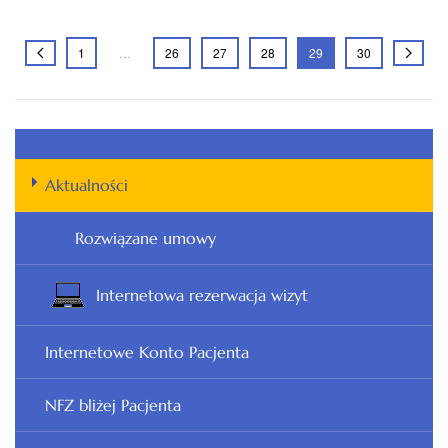
1
…
26
27
28
29
30
Aktualności
Rozwiązane umowy
Internetowa rezerwacja wizyt
Internetowe Konto Pacjenta
NFZ bliżej Pacjenta