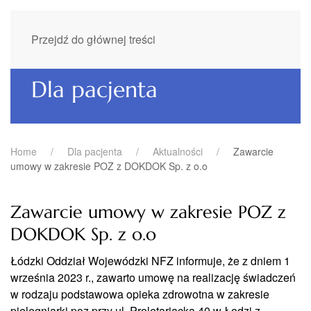
Przejdź do głównej treści
Dla pacjenta
Home
Dla pacjenta
Aktualności
Zawarcie
umowy w zakresie POZ z DOKDOK Sp. z o.o
Zawarcie umowy w zakresie POZ z
DOKDOK Sp. z o.o
Łódzki Oddział Wojewódzki NFZ informuje, że z dniem 1
września 2023 r., zawarto umowę na realizację świadczeń
w rodzaju podstawowa opieka zdrowotna w zakresie
pielęgniarki poz przy ul. Proletariacka 40 w Łodzi z