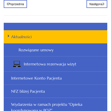
Poprzednia
Następna
Aktualności
Rozwiązane umowy
Internetowa rezerwacja wizyt
Internetowe Konto Pacjenta
NFZ bliżej Pacjenta
Wydarzenia w ramach projektu "Opieka
koordynowana w POZ"