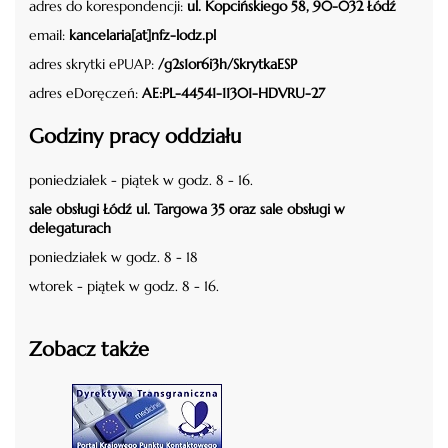
adres do korespondencji:
ul. Kopcińskiego 58, 90-032 Łódź
email:
kancelaria[at]nfz-lodz.pl
adres skrytki ePUAP:
/g2s1or6i3h/SkrytkaESP
adres eDoręczeń:
AE:PL-44541-11301-HDVRU-27
Godziny pracy oddziału
poniedziałek - piątek w godz. 8 - 16.
sale obsługi Łódź ul. Targowa 35 oraz sale obsługi w
delegaturach
poniedziałek w godz. 8 - 18
wtorek - piątek w godz. 8 - 16.
Zobacz także
czytaj więcej