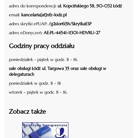
adres do korespondencji:
ul. Kopcińskiego 58, 90-032 Łódź
email:
kancelaria[at]nfz-lodz.pl
adres skrytki ePUAP:
/g2s1or6i3h/SkrytkaESP
adres eDoręczeń:
AE:PL-44541-11301-HDVRU-27
Godziny pracy oddziału
poniedziałek - piątek w godz. 8 - 16.
sale obsługi Łódź ul. Targowa 35 oraz sale obsługi w
delegaturach
poniedziałek w godz. 8 - 18
wtorek - piątek w godz. 8 - 16.
Zobacz także
czytaj więcej