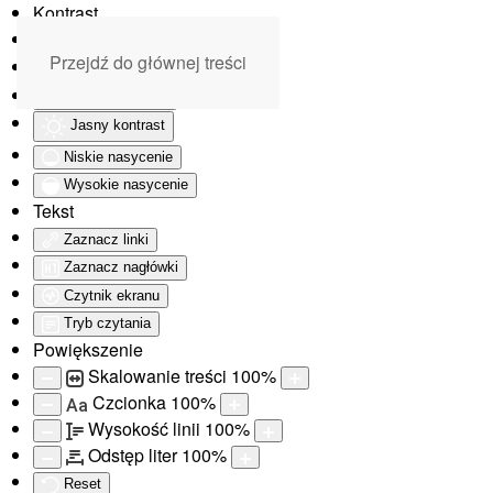
Kontrast
Odwróć kolory
Przejdź do głównej treści
Monochromatyczny
Ciemny kontrast
Jasny kontrast
Niskie nasycenie
Wysokie nasycenie
Tekst
Zaznacz linki
Zaznacz nagłówki
Czytnik ekranu
Tryb czytania
Powiększenie
Skalowanie treści
100
%
Czcionka
100
%
Aa
Wysokość linii
100
%
Odstęp liter
100
%
Reset