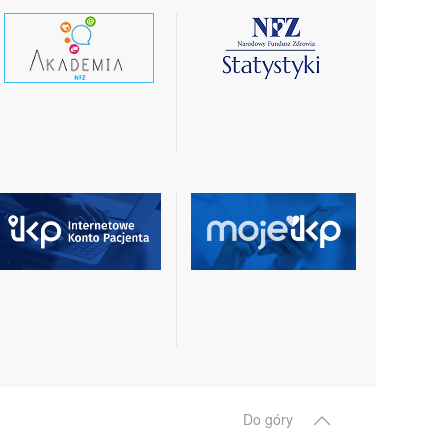
czytaj
czytaj
wiecej
więcej
czytaj
czytaj
więcej
więcej
Do góry