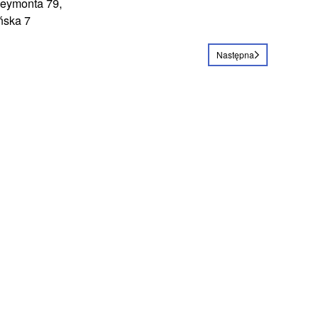
Reymonta 79,
ńska 7
Następna