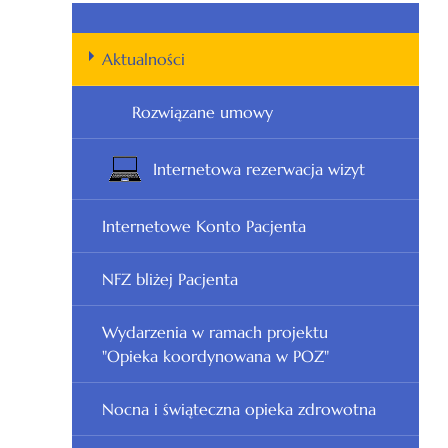
Aktualności
Rozwiązane umowy
Internetowa rezerwacja wizyt
Internetowe Konto Pacjenta
NFZ bliżej Pacjenta
Wydarzenia w ramach projektu
"Opieka koordynowana w POZ"
Nocna i świąteczna opieka zdrowotna