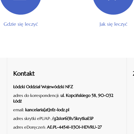
Gdzie się leczyć
Jak się leczyć
Kontakt
Łódzki Oddział Wojewódzki NFZ
adres do korespondencji:
ul. Kopcińskiego 58, 90-032
Łódź
email:
kancelaria[at]nfz-lodz.pl
adres skrytki ePUAP:
/g2s1or6i3h/SkrytkaESP
adres eDoręczeń:
AE:PL-44541-11301-HDVRU-27