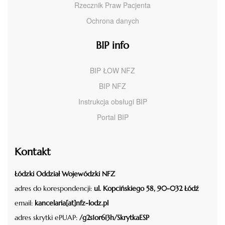
Rzecznik Praw Pacjenta
Ochrona danych
BIP info
BIP ŁOW NFZ
BIP NFZ
Instrukcja obsługi BIP
Portal BIP
Kontakt
Łódzki Oddział Wojewódzki NFZ
adres do korespondencji:
ul. Kopcińskiego 58, 90-032 Łódź
email:
kancelaria[at]nfz-lodz.pl
adres skrytki ePUAP:
/g2s1or6i3h/SkrytkaESP