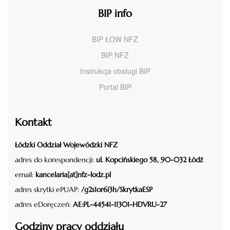
BIP info
BIP ŁOW NFZ
BIP NFZ
Instrukcja obsługi BIP
Portal BIP
Kontakt
Łódzki Oddział Wojewódzki NFZ
adres do korespondencji:
ul. Kopcińskiego 58, 90-032 Łódź
email:
kancelaria[at]nfz-lodz.pl
adres skrytki ePUAP:
/g2s1or6i3h/SkrytkaESP
adres eDoręczeń:
AE:PL-44541-11301-HDVRU-27
Godziny pracy oddziału