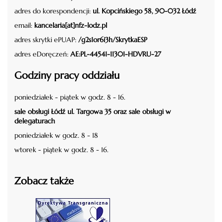
adres do korespondencji:
ul. Kopcińskiego 58, 90-032 Łódź
email:
kancelaria[at]nfz-lodz.pl
adres skrytki ePUAP:
/g2s1or6i3h/SkrytkaESP
adres eDoręczeń:
AE:PL-44541-11301-HDVRU-27
Godziny pracy oddziału
poniedziałek - piątek w godz. 8 - 16.
sale obsługi Łódź ul. Targowa 35 oraz sale obsługi w
delegaturach
poniedziałek w godz. 8 - 18
wtorek - piątek w godz. 8 - 16.
Zobacz także
czytaj więcej