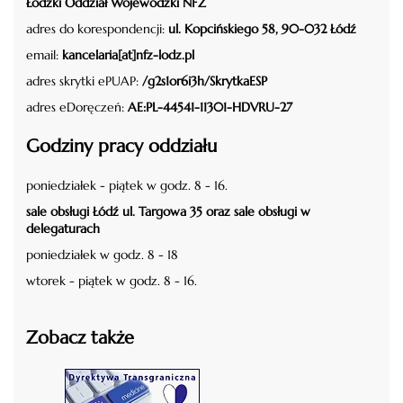
Łódzki Oddział Wojewódzki NFZ
adres do korespondencji:
ul. Kopcińskiego 58, 90-032 Łódź
email:
kancelaria[at]nfz-lodz.pl
adres skrytki ePUAP:
/g2s1or6i3h/SkrytkaESP
adres eDoręczeń:
AE:PL-44541-11301-HDVRU-27
Godziny pracy oddziału
poniedziałek - piątek w godz. 8 - 16.
sale obsługi Łódź ul. Targowa 35 oraz sale obsługi w
delegaturach
poniedziałek w godz. 8 - 18
wtorek - piątek w godz. 8 - 16.
Zobacz także
czytaj więcej