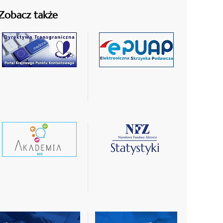
Zobacz także
czytaj
czytaj
więcej
więcej
czytaj
czytaj
wiecej
więcej