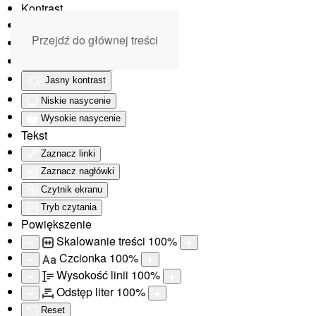
Kontrast
Odwróć kolory
Przejdź do głównej treści
Monochromatyczny
Ciemny kontrast
Jasny kontrast
Niskie nasycenie
Wysokie nasycenie
Tekst
Zaznacz linki
Zaznacz nagłówki
Czytnik ekranu
Tryb czytania
Powiększenie
Skalowanie treści
100
%
Czcionka
100
%
Aa
Wysokość linii
100
%
Odstęp liter
100
%
Reset