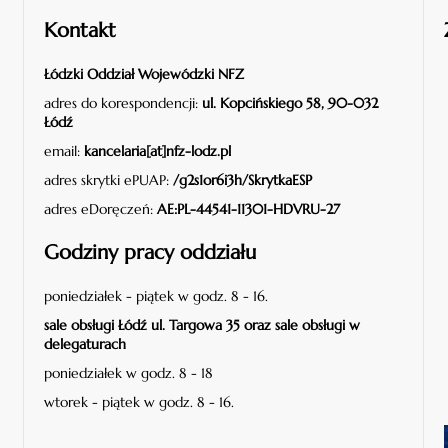
Kontakt
Łódzki Oddział Wojewódzki NFZ
adres do korespondencji:
ul. Kopcińskiego 58, 90-032
Łódź
email:
kancelaria[at]nfz-lodz.pl
adres skrytki ePUAP:
/g2s1or6i3h/SkrytkaESP
adres eDoręczeń:
AE:PL-44541-11301-HDVRU-27
Godziny pracy oddziału
poniedziałek - piątek w godz. 8 - 16.
sale obsługi Łódź ul. Targowa 35 oraz sale obsługi w
delegaturach
poniedziałek w godz. 8 - 18
wtorek - piątek w godz. 8 - 16.