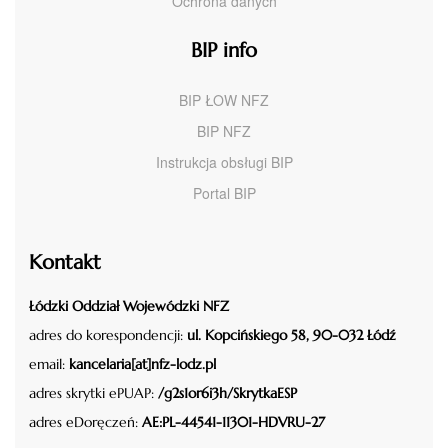
Ochrona danych
BIP info
BIP ŁOW NFZ
BIP NFZ
Instrukcja obsługi BIP
Portal BIP
Kontakt
Łódzki Oddział Wojewódzki NFZ
adres do korespondencji:
ul. Kopcińskiego 58, 90-032 Łódź
email:
kancelaria[at]nfz-lodz.pl
adres skrytki ePUAP:
/g2s1or6i3h/SkrytkaESP
adres eDoręczeń:
AE:PL-44541-11301-HDVRU-27