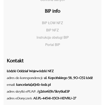
BIP info
BIP ŁOW NFZ
BIP NFZ
Instrukcja obsługi BIP
Portal BIP
Kontakt
Łódzki Oddział Wojewódzki NFZ
adres do korespondencji:
ul. Kopcińskiego 58, 90-032 Łódź
email:
kancelaria[at]nfz-lodz.pl
adres skrytki ePUAP:
/g2s1or6i3h/SkrytkaESP
adres eDoręczeń:
AE:PL-44541-11301-HDVRU-27