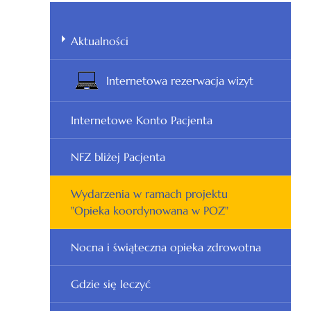
Aktualności
Internetowa rezerwacja wizyt
Internetowe Konto Pacjenta
NFZ bliżej Pacjenta
Wydarzenia w ramach projektu
"Opieka koordynowana w POZ"
Nocna i świąteczna opieka zdrowotna
Gdzie się leczyć