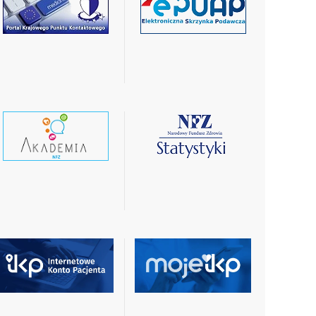
czytaj
czytaj
więcej
więcej
czytaj
czytaj
wiecej
więcej
czytaj
czytaj
więcej
więcej