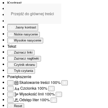
Kontrast
Odwróć kolory
Przejdź do głównej treści
Monochromatyczny
Ciemny kontrast
Jasny kontrast
Niskie nasycenie
Wysokie nasycenie
Tekst
Zaznacz linki
Zaznacz nagłówki
Czytnik ekranu
Tryb czytania
Powiększenie
Skalowanie treści
100
%
Czcionka
100
%
Aa
Wysokość linii
100
%
Odstęp liter
100
%
Reset