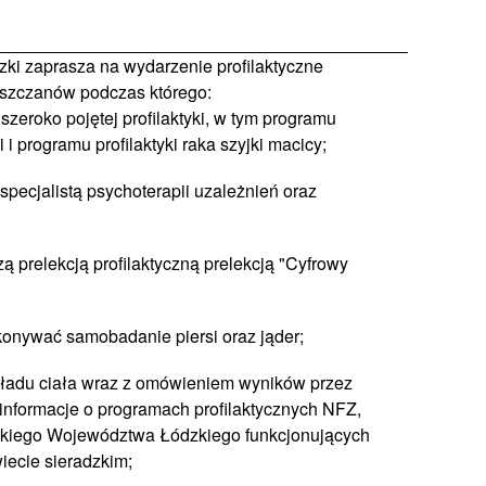
ki zaprasza na wydarzenie profilaktyczne
oszczanów podczas którego:
szeroko pojętej profilaktyki, w tym programu
si i programu profilaktyki raka szyjki macicy;
 specjalistą psychoterapii uzależnień oraz
ą prelekcją profilaktyczną prelekcją "Cyfrowy
konywać samobadanie piersi oraz jąder;
ładu ciała wraz z omówieniem wyników przez
 informacje o programach profilaktycznych NFZ,
kiego Województwa Łódzkiego funkcjonujących
iecie sieradzkim;