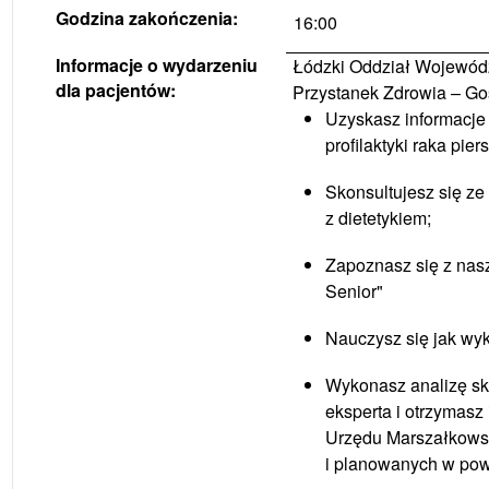
Godzina zakończenia:
16:00
Informacje o
wydarzeniu
Łódzki Oddział Wojewódz
dla pacjentów:
Przystanek Zdrowia – G
Uzyskasz informacje 
profilaktyki raka pier
Skonsultujesz się ze
z dietetykiem;
Zapoznasz się z nasz
Senior"
Nauczysz się jak wy
Wykonasz analizę sk
eksperta i otrzymasz
Urzędu Marszałkows
i planowanych w pow