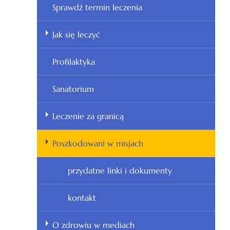
Sprawdź termin leczenia
Jak się leczyć
Profilaktyka
Sanatorium
Leczenie za granicą
Poszkodowani w misjach
przydatne linki i dokumenty
kontakt
O zdrowiu w mediach