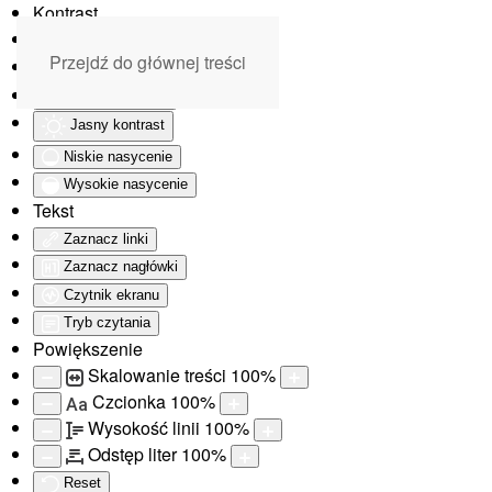
Kontrast
Odwróć kolory
Przejdź do głównej treści
Monochromatyczny
Ciemny kontrast
Jasny kontrast
Niskie nasycenie
Wysokie nasycenie
Tekst
Zaznacz linki
Zaznacz nagłówki
Czytnik ekranu
Tryb czytania
Powiększenie
Skalowanie treści
100
%
Czcionka
100
%
Aa
Wysokość linii
100
%
Odstęp liter
100
%
Reset