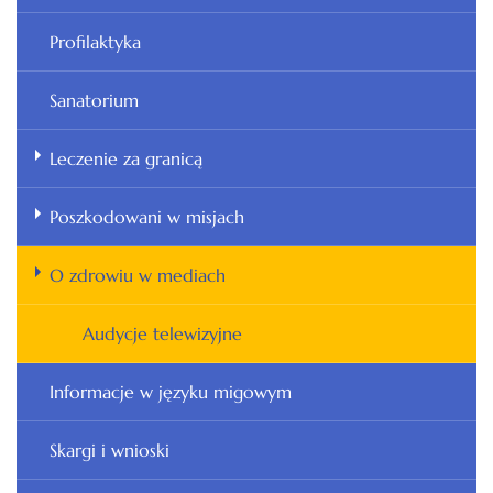
Profilaktyka
Sanatorium
Leczenie za granicą
Poszkodowani w misjach
O zdrowiu w mediach
Audycje telewizyjne
Informacje w języku migowym
Skargi i wnioski