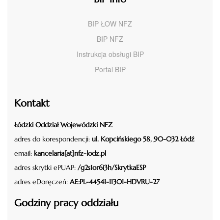
BIP ŁOW NFZ
BIP NFZ
Instrukcja obsługi BIP
Portal BIP
Kontakt
Łódzki Oddział Wojewódzki NFZ
adres do korespondencji:
ul. Kopcińskiego 58, 90-032 Łódź
email:
kancelaria[at]nfz-lodz.pl
adres skrytki ePUAP:
/g2s1or6i3h/SkrytkaESP
adres eDoręczeń:
AE:PL-44541-11301-HDVRU-27
Godziny pracy oddziału