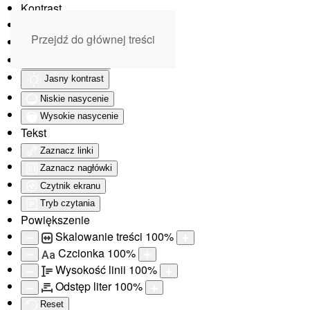
Kontrast
Odwróć kolory
Przejdź do głównej treści
Monochromatyczny
Ciemny kontrast
Jasny kontrast
Niskie nasycenie
Wysokie nasycenie
Tekst
Zaznacz linki
Zaznacz nagłówki
Czytnik ekranu
Tryb czytania
Powiększenie
Skalowanie treści
100
%
Czcionka
100
%
Aa
Wysokość linii
100
%
Odstęp liter
100
%
Reset