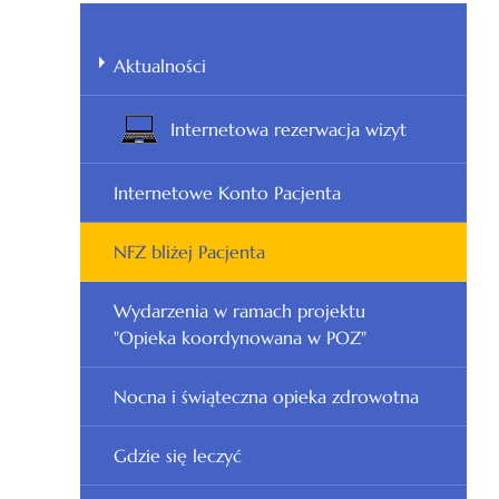
Aktualności
Internetowa rezerwacja wizyt
Internetowe Konto Pacjenta
NFZ bliżej Pacjenta
Wydarzenia w ramach projektu
"Opieka koordynowana w POZ"
Nocna i świąteczna opieka zdrowotna
Gdzie się leczyć