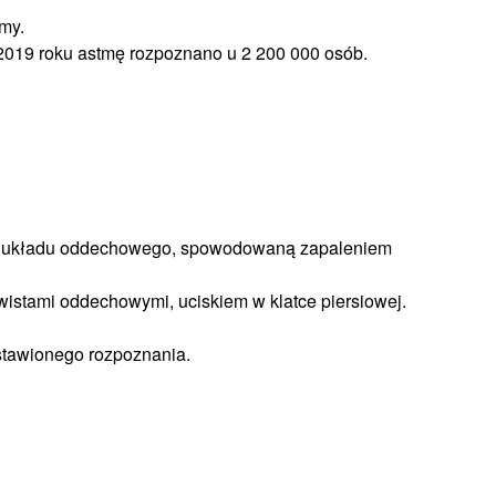
my.
019 roku astmę rozpoznano u 2 200 000 osób.
bą układu oddechowego, spowodowaną zapaleniem
istami oddechowymi, uciskiem w klatce piersiowej.
stawionego rozpoznania.