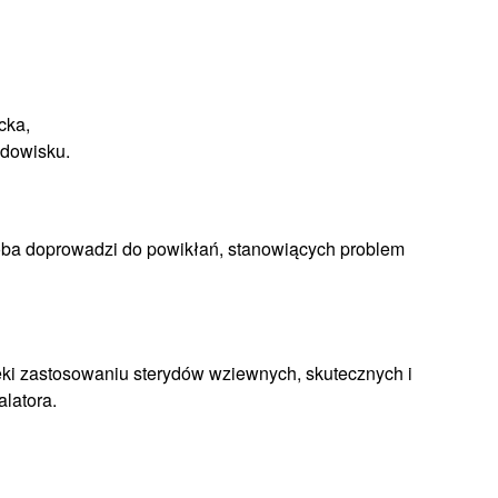
cka,
odowisku.
ba doprowadzi do powikłań, stanowiących problem
ięki zastosowaniu sterydów wziewnych, skutecznych i
latora.