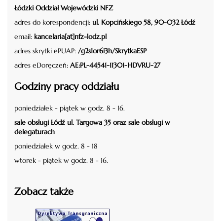
Łódzki Oddział Wojewódzki NFZ
adres do korespondencji:
ul. Kopcińskiego 58, 90-032 Łódź
email:
kancelaria[at]nfz-lodz.pl
adres skrytki ePUAP:
/g2s1or6i3h/SkrytkaESP
adres eDoręczeń:
AE:PL-44541-11301-HDVRU-27
Godziny pracy oddziału
poniedziałek - piątek w godz. 8 - 16.
sale obsługi Łódź ul. Targowa 35 oraz sale obsługi w
delegaturach
poniedziałek w godz. 8 - 18
wtorek - piątek w godz. 8 - 16.
Zobacz także