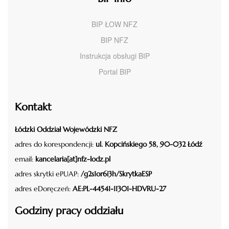
BIP ŁOW NFZ
BIP NFZ
Instrukcja obsługi BIP
Portal BIP
Kontakt
Łódzki Oddział Wojewódzki NFZ
adres do korespondencji:
ul. Kopcińskiego 58, 90-032 Łódź
email:
kancelaria[at]nfz-lodz.pl
adres skrytki ePUAP:
/g2s1or6i3h/SkrytkaESP
adres eDoręczeń:
AE:PL-44541-11301-HDVRU-27
Godziny pracy oddziału