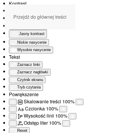
Kontrast
Odwróć kolory
Przejdź do głównej treści
Monochromatyczny
Ciemny kontrast
Jasny kontrast
Niskie nasycenie
Wysokie nasycenie
Tekst
Zaznacz linki
Zaznacz nagłówki
Czytnik ekranu
Tryb czytania
Powiększenie
Skalowanie treści
100
%
Czcionka
100
%
Aa
Wysokość linii
100
%
Odstęp liter
100
%
Reset