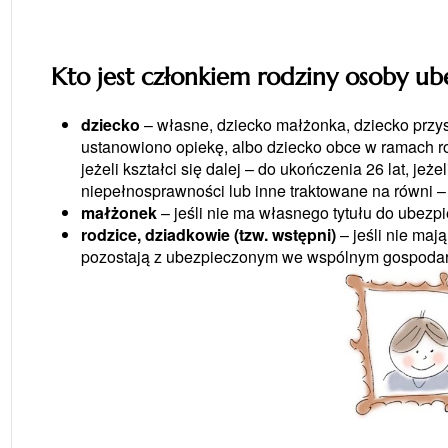
Kto jest członkiem rodziny osoby ub
dziecko
– własne, dziecko małżonka, dziecko przys
ustanowiono opiekę, albo dziecko obce w ramach rod
jeżeli kształci się dalej – do ukończenia 26 lat, je
niepełnosprawności lub inne traktowane na równi –
małżonek
– jeśli nie ma własnego tytułu do ubezp
rodzice, dziadkowie (tzw. wstępni)
– jeśli nie maj
pozostają z ubezpieczonym we wspólnym gospoda