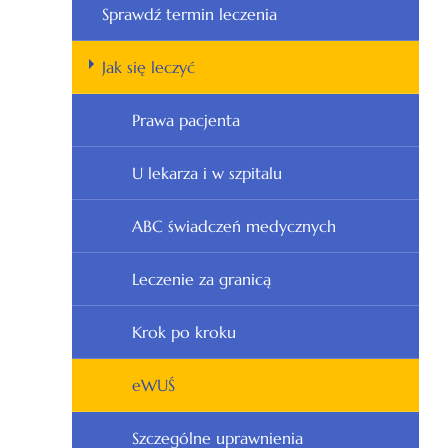
Sprawdź termin leczenia
Jak się leczyć
Prawa pacjenta
U lekarza i w szpitalu
ABC świadczeń medycznych
Leczenie za granicą
Krok po kroku
eWUŚ
Szczególne uprawnienia