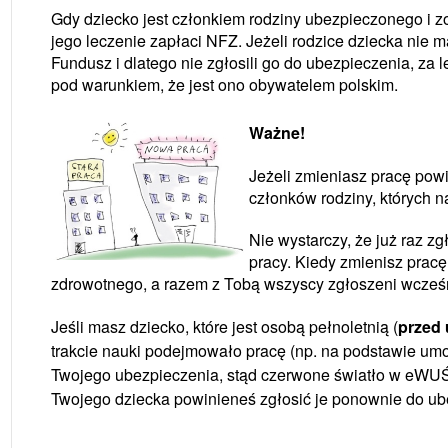
Gdy dziecko jest członkiem rodziny ubezpieczonego i 
jego leczenie zapłaci NFZ. Jeżeli rodzice dziecka nie
Fundusz i dlatego nie zgłosili go do ubezpieczenia, za 
pod warunkiem, że jest ono obywatelem polskim.
Ważne!
Jeżeli zmieniasz pracę po
członków rodziny, których 
Nie wystarczy, że już raz z
pracy. Kiedy zmienisz prac
zdrowotnego, a razem z Tobą wszyscy zgłoszeni wcześn
Jeśli masz dziecko, które jest osobą pełnoletnią (
przed 
trakcie nauki podejmowało pracę (np. na podstawie um
Twojego ubezpieczenia, stąd czerwone światło w eWU
Twojego dziecka powinieneś zgłosić je ponownie do ube