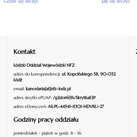
Gdzie się leczyć
Jak się leczyć
Kontakt
Łódzki Oddział Wojewódzki NFZ
adres do korespondencji:
ul. Kopcińskiego 58, 90-032
Łódź
email:
kancelaria[at]nfz-lodz.pl
adres skrytki ePUAP:
/g2s1or6i3h/SkrytkaESP
adres eDoręczeń:
AE:PL-44541-11301-HDVRU-27
Godziny pracy oddziału
poniedziałek - piątek w godz. 8 - 16.