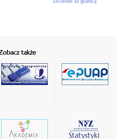
Leczenie za granicą
Zobacz także
czytaj
czytaj
więcej
więcej
czytaj
czytaj