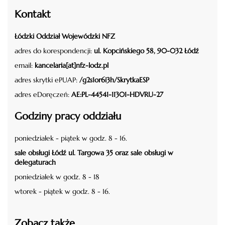
Kontakt
Łódzki Oddział Wojewódzki NFZ
adres do korespondencji:
ul. Kopcińskiego 58, 90-032 Łódź
email:
kancelaria[at]nfz-lodz.pl
adres skrytki ePUAP:
/g2s1or6i3h/SkrytkaESP
adres eDoręczeń:
AE:PL-44541-11301-HDVRU-27
Godziny pracy oddziału
poniedziałek - piątek w godz. 8 - 16.
sale obsługi Łódź ul. Targowa 35 oraz sale obsługi w
delegaturach
poniedziałek w godz. 8 - 18
wtorek - piątek w godz. 8 - 16.
Zobacz także