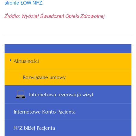
stronie
ŁOW
NFZ.
Źródło:
Wydział
Świadczeń
Opieki Zdrowotnej
Aktualności
Rozwiązane umowy
Internetowa rezerwacja wizyt
Internetowe Konto Pacjenta
NFZ bliżej Pacjenta