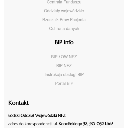
Centrala Funduszu
Oddziały wojewódzkie
Rzecznik Praw Pacjenta
Ochrona danych
BIP info
BIP ŁOW NFZ
BIP NFZ
Instrukcja obsługi BIP
Portal BIP
Kontakt
Łódzki Oddział Wojewódzki NFZ
adres do korespondencji:
ul. Kopcińskiego 58, 90-032 Łódź