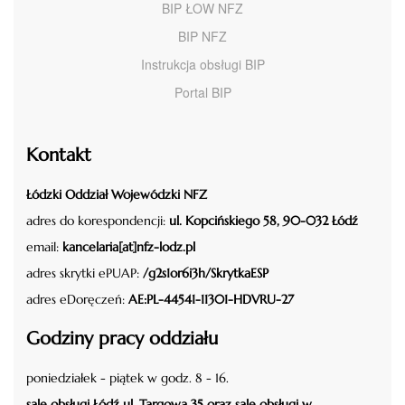
BIP ŁOW NFZ
BIP NFZ
Instrukcja obsługi BIP
Portal BIP
Kontakt
Łódzki Oddział Wojewódzki NFZ
adres do korespondencji:
ul. Kopcińskiego 58, 90-032 Łódź
email:
kancelaria[at]nfz-lodz.pl
adres skrytki ePUAP:
/g2s1or6i3h/SkrytkaESP
adres eDoręczeń:
AE:PL-44541-11301-HDVRU-27
Godziny pracy oddziału
poniedziałek - piątek w godz. 8 - 16.
sale obsługi Łódź ul. Targowa 35 oraz sale obsługi w