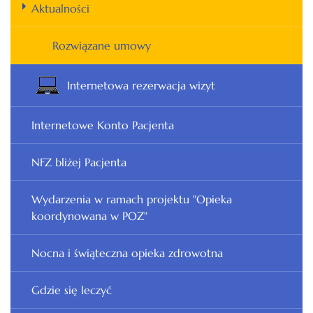
Aktualności
Rozwiązane umowy
Internetowa rezerwacja wizyt
Internetowe Konto Pacjenta
NFZ bliżej Pacjenta
Wydarzenia w ramach projektu "Opieka
koordynowana w POZ"
Nocna i świąteczna opieka zdrowotna
Gdzie się leczyć