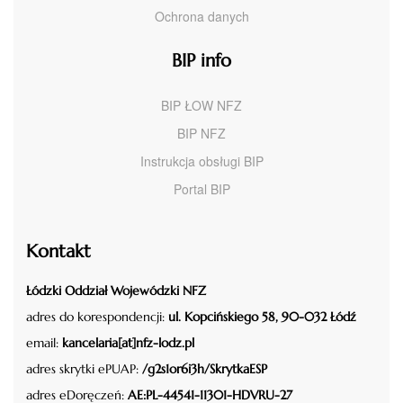
Ochrona danych
BIP info
BIP ŁOW NFZ
BIP NFZ
Instrukcja obsługi BIP
Portal BIP
Kontakt
Łódzki Oddział Wojewódzki NFZ
adres do korespondencji:
ul. Kopcińskiego 58, 90-032 Łódź
email:
kancelaria[at]nfz-lodz.pl
adres skrytki ePUAP:
/g2s1or6i3h/SkrytkaESP
adres eDoręczeń:
AE:PL-44541-11301-HDVRU-27