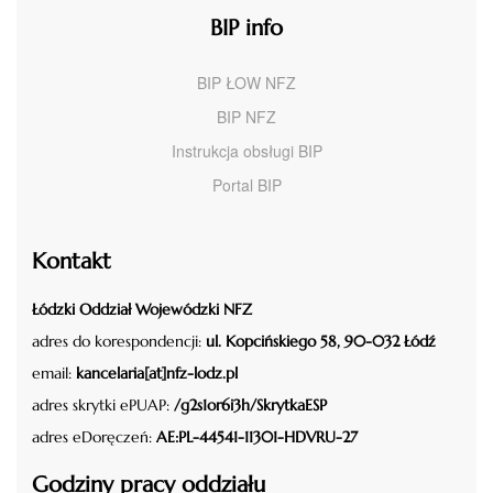
BIP info
BIP ŁOW NFZ
BIP NFZ
Instrukcja obsługi BIP
Portal BIP
Kontakt
Łódzki Oddział Wojewódzki NFZ
adres do korespondencji:
ul. Kopcińskiego 58, 90-032 Łódź
email:
kancelaria[at]nfz-lodz.pl
adres skrytki ePUAP:
/g2s1or6i3h/SkrytkaESP
adres eDoręczeń:
AE:PL-44541-11301-HDVRU-27
Godziny pracy oddziału