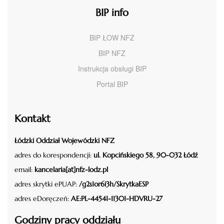
BIP info
BIP ŁOW NFZ
BIP NFZ
Instrukcja obsługi BIP
Portal BIP
Kontakt
Łódzki Oddział Wojewódzki NFZ
adres do korespondencji:
ul. Kopcińskiego 58, 90-032 Łódź
email:
kancelaria[at]nfz-lodz.pl
adres skrytki ePUAP:
/g2s1or6i3h/SkrytkaESP
adres eDoręczeń:
AE:PL-44541-11301-HDVRU-27
Godziny pracy oddziału