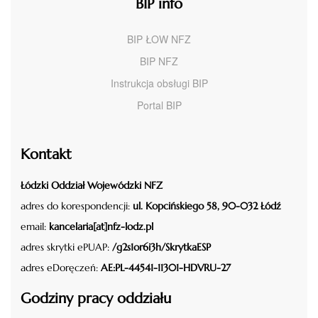
BIP info
BIP ŁOW NFZ
BIP NFZ
Instrukcja obsługi BIP
Portal BIP
Kontakt
Łódzki Oddział Wojewódzki NFZ
adres do korespondencji:
ul. Kopcińskiego 58, 90-032 Łódź
email:
kancelaria[at]nfz-lodz.pl
adres skrytki ePUAP:
/g2s1or6i3h/SkrytkaESP
adres eDoręczeń:
AE:PL-44541-11301-HDVRU-27
Godziny pracy oddziału