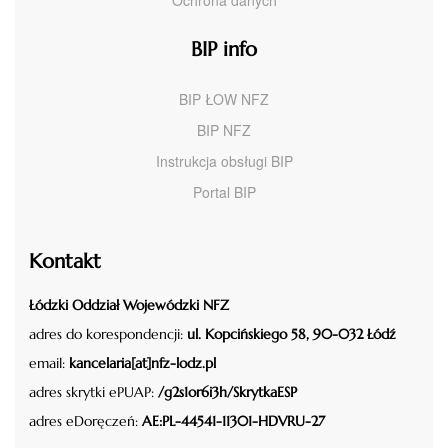
Ochrona danych
BIP info
BIP ŁOW NFZ
BIP NFZ
Instrukcja obsługi BIP
Portal BIP
Kontakt
Łódzki Oddział Wojewódzki NFZ
adres do korespondencji:
ul. Kopcińskiego 58, 90-032 Łódź
email:
kancelaria[at]nfz-lodz.pl
adres skrytki ePUAP:
/g2s1or6i3h/SkrytkaESP
adres eDoręczeń:
AE:PL-44541-11301-HDVRU-27